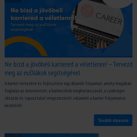
Ne bízd a jövőbeli karriered a véletlenre! – Tervezd
meg az euDiákok segítségével
A karrier tervezése és fejlesztése egy állandó folyamat, amely magában
foglalja az önismeretet, a karriercélok meghatározását, a szükséges
oktatás és tapasztalat megszerzését, valamint a karrier folyamatos
kezelését.
Tovább olvasom