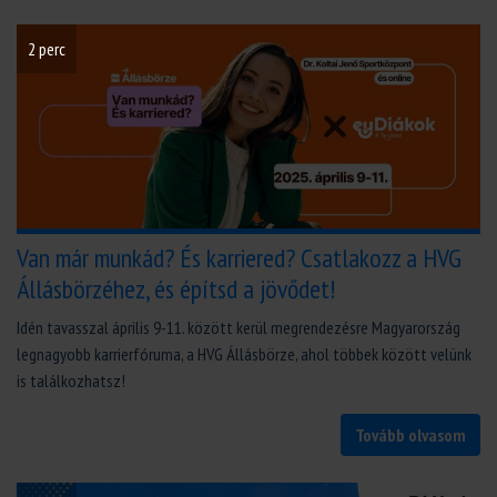
2 perc
Van már munkád? És karriered? Csatlakozz a HVG
Állásbörzéhez, és építsd a jövődet!
Idén tavasszal április 9-11. között kerül megrendezésre Magyarország
legnagyobb karrierfóruma, a HVG Állásbörze, ahol többek között velünk
is találkozhatsz!
Tovább olvasom