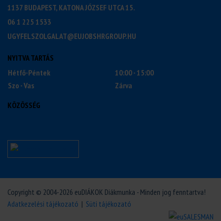
1137 BUDAPEST, KATONA JÓZSEF UTCA 15.
06 1 225 1533
UGYFELSZOLGALAT@EUJOBSHRGROUP.HU
NYITVA TARTÁS
Hétfő-Péntek
10:00 - 15:00
Szo - Vas
Zárva
KÖZÖSSÉG
Copyright © 2004-2026 euDIÁKOK Diákmunka - Minden jog fenntartva!
Adatkezelési tájékozató
|
Süti tájékozató