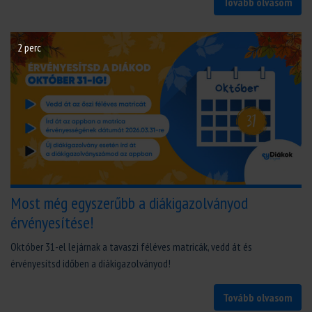
Tovább olvasom
2 perc
Most még egyszerűbb a diákigazolványod
érvényesítése!
Október 31-el lejárnak a tavaszi féléves matricák, vedd át és
érvényesítsd időben a diákigazolványod!
Tovább olvasom