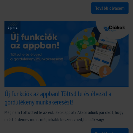
Tovább olvasom
2 perc
Új funkciók az appban! Töltsd le és élvezd a
gördülékeny munkakeresést!
Még nem töltötted le az euDiákok appot? Akkor adunk pár okot, hogy
miért érdemes most még inkább beszerezned, ha diák vagy.