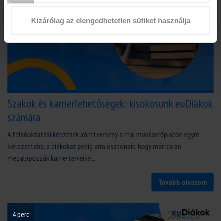
Kizárólag az elengedhetetlen sütiket használja
Szakok és karrierlehetőségek: kisokosunk euDiákok
számára
A felsőoktatási képzések iránti verseny a mai munkaerőpiacon egyre
kiélezettebb, a diákokat pedig arra ösztönzik, hogy már korán
megalapozzák karrierterveiket.
Tovább olvasom
4 perc