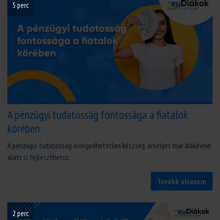
5 perc
A pénzügyi tudatosság fontossága a fiatalok
körében
A pénzügyi tudatosság elengedhetetlen készség, amelyet már diákéveid
alatt is fejleszthetsz.
Tovább olvasom
2 perc