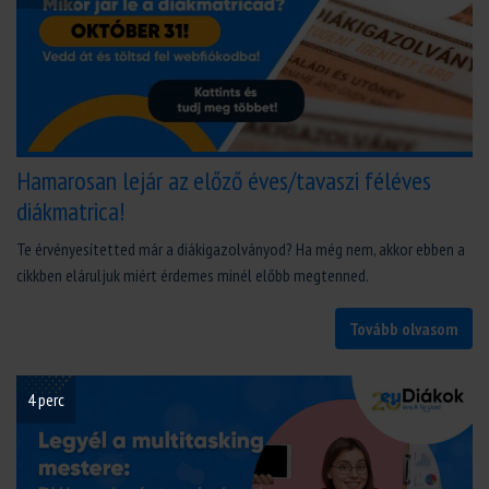
Hamarosan lejár az előző éves/tavaszi féléves
diákmatrica!
Te érvényesítetted már a diákigazolványod? Ha még nem, akkor ebben a
cikkben eláruljuk miért érdemes minél előbb megtenned.
Tovább olvasom
4 perc