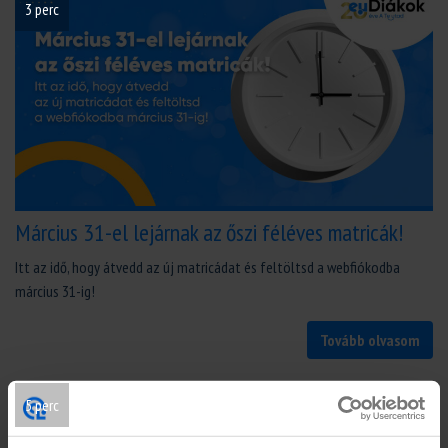
3 perc
Március 31-el lejárnak az őszi féléves matricák!
Itt az idő, hogy átvedd az új matricádat és feltöltsd a webfiókodba
március 31-ig!
Tovább olvasom
5 perc