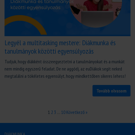
Legyél a multitasking mestere: Diákmunka és
tanulmányok közötti egyensúlyozás
Tudjuk, hogy diákként összeegyeztetni a tanulmányokat és a munkát
nem mindig egyszerű feladat. De ne aggódj, az euDiákok segít neked
megtalálni a tökéletes egyensúlyt, hogy mindkettőben sikeres lehess!
Tovább olvasom
1
2
3
…
10
Következő »
DIÁKMUNKA