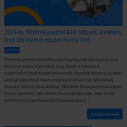
2026-os felvételi ponthatárok: időpont, eredmény,
Pont Ott Parti és minden fontos infó
EGYETEM
A felvételi jelentkezés leadása után rengeteg diák várja izgatottan a
pillanatot, amikor végre kiderül, hogy sikerült-e bekerülni a
megálmodott felsőoktatási intézménybe. A ponthatárhirdetés azonban
nemcsak izgalommal, hanem rengeteg kérdéssel is jár. Valószínűleg
benned is felmerültek az alábbiak: Cikkünkben összegyűjtöttünk minden
fontos tudnivalót, tarts velünk! Visszaszámlálás indul: mikor és hol
nézheted meg a ponthatárokat? A felsőoktatási […]
Tovább olvasom