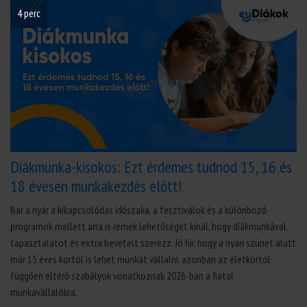
4 perc
Diákmunka-kisokos: Ezt érdemes tudnod 15, 16 és
18 évesen munkakezdés előtt!
Bár a nyár a kikapcsolódás időszaka, a fesztiválok és a különböző
programok mellett arra is remek lehetőséget kínál, hogy diákmunkával
tapasztalatot és extra bevételt szerezz. Jó hír, hogy a nyári szünet alatt
már 15 éves kortól is lehet munkát vállalni, azonban az életkortól
függően eltérő szabályok vonatkoznak 2026-ban a fiatal
munkavállalókra.