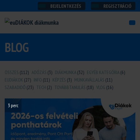
BEJELENTKEZÉS
REGISZTRÁCIÓ
BLOG
ÖSSZES
(112)
ADÓZÁS
(3)
DIÁKMUNKA
(32)
EGYÉB KATEGÓRIA
(6)
EUDIÁKOK
(27)
INFO
(11)
KÉPZÉS
(3)
MUNKAVÁLLALÁS
(11)
SZABADIDŐ
(23)
TECH
(2)
TOVÁBBTANULÁS
(18)
VLOG
(16)
3 perc