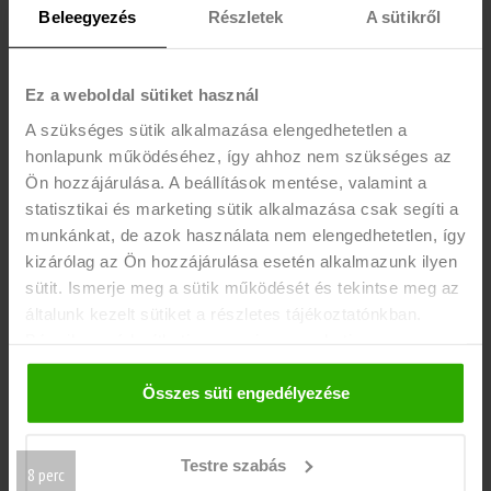
Beleegyezés
Részletek
A sütikről
Ez a weboldal sütiket használ
A szükséges sütik alkalmazása elengedhetetlen a
honlapunk működéséhez, így ahhoz nem szükséges az
Ön hozzájárulása. A beállítások mentése, valamint a
Egy euDiák útja az igazgatói pozícióig – Interjú
statisztikai és marketing sütik alkalmazása csak segíti a
Tóth Dominikával, az euJobs HR-Group munkaerő-
munkánkat, de azok használata nem elengedhetetlen, így
kölcsönzési üzletág igazgatójával
kizárólag az Ön hozzájárulása esetén alkalmazunk ilyen
sütit. Ismerje meg a sütik működését és tekintse meg az
Téged is vonz a karrierépítés? Mindig is csodáltad azokat a fiatalokat,
általunk kezelt sütiket a részletes tájékoztatónkban.
akik koruk ellenére sok mindent elértek tehetségükkel, és vezetői
Bármikor módosíthatja vagy visszavonhatja a
babérokra törtek?
hozzájárulását a weboldalunk láblécében található "Süti
tájékoztató" feliratra kattintva.
Összes süti engedélyezése
Tovább olvasom
Testre szabás
8 perc