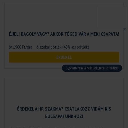
ÉJJELI BAGOLY VAGY? AKKOR TÉGED VÁR A MEKI CSAPATA!
br. 1900 Ft/óra + éjszakai pótlék (40%-os pótlék)
ÉRDEKEL
Gyorsétterem, vendéglátás, futár kiszállítás
ÉRDEKEL A HR SZAKMA? CSATLAKOZZ VIDÁM KIS
EUCSAPATUNKHOZ!