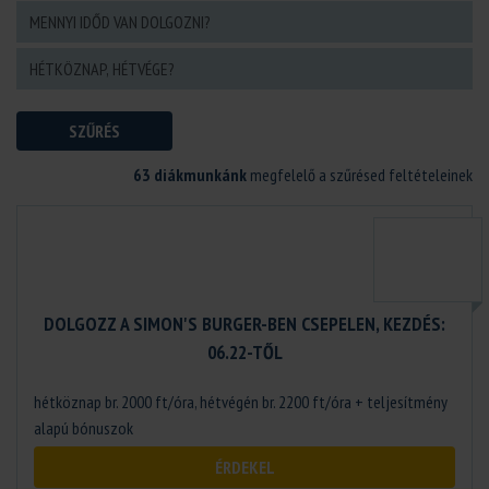
SZŰRÉS
63 diákmunkánk
megfelelő a szűrésed feltételeinek
DOLGOZZ A SIMON'S BURGER-BEN CSEPELEN, KEZDÉS:
06.22-TŐL
hétköznap br. 2000 ft/óra, hétvégén br. 2200 ft/óra + teljesítmény
alapú bónuszok
ÉRDEKEL