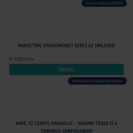
Fizikai és raktári, árufeltöltés
MARKETING GYAKORNOKOT KERES AZ UNILEVER!
Br. 2200 Ft/óra
ÉRDEKEL
Szakmai karrier és gyakornoki program
KÁVÉ, JÓ CSAPAT, HANGULAT – VÁRUNK TÉGED IS A
CORVINUS CAMPUSAIBAN!