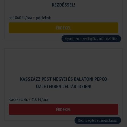
KEZDÉSSEL!
br. 1860 Ft/óra + pótlékok
ÉRDEKEL
Gyorsétterem, vendéglátás, futár kiszállítás
KASSZÁZZ PEST MEGYEI ÉS BALATONI PEPCO
ÜZLETEKBEN LELTÁR IDEJÉN!
Kasszás: Br. 2 410 Ft/óra
ÉRDEKEL
Bolti kisegítés, leltározás, kasszás