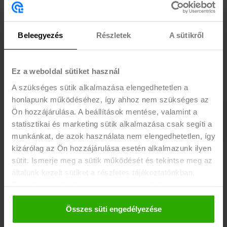
AUGUSZTUSBAN A TISZAÚJVÁROSI PEPCO CSAK RÁD
VÁR!
Beleegyezés
Részletek
A sütikről
Br. 2100 Ft/óra
ÉRDEKEL
Ez a weboldal sütiket használ
Bolti kisegítés, leltározás, kasszás
A szükséges sütik alkalmazása elengedhetetlen a
honlapunk működéséhez, így ahhoz nem szükséges az
Ön hozzájárulása. A beállítások mentése, valamint a
statisztikai és marketing sütik alkalmazása csak segíti a
munkánkat, de azok használata nem elengedhetetlen, így
kizárólag az Ön hozzájárulása esetén alkalmazunk ilyen
DOLGOZZ, FEJLŐDJ, PIZZÁZZ - JELENTKEZZ A PIZZA
sütit. Ismerje meg a sütik működését és tekintse meg az
HUTHOZ!
általunk kezelt sütiket a részletes tájékoztatónkban.
Bármikor módosíthatja vagy visszavonhatja a
Alapbér: br. 1856 Ft/óra + 30% műszakpótlék 18 óra után (2413 Ft/
hozzájárulását a weboldalunk láblécében található "Süti
óra). Ünnepnapokon dupla bér!
tájékoztató" feliratra kattintva.
Összes süti engedélyezése
ÉRDEKEL