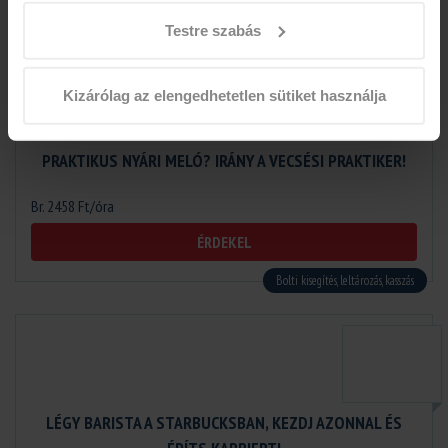
Gyorsétterem, vendéglátás, futár kiszállítás
Testre szabás
Kizárólag az elengedhetetlen sütiket használja
PRAKTIKUS NYÁRI MELÓ? IRÁNY A VECSÉSI PRAKTIKER!
Br. 2458 Ft/óra
ÉRDEKEL
Bolti kisegítés, leltározás, kasszás
LÉGY BARISTA A STARBUCKSBAN, KEZDJ AZONNAL ÉS