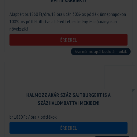
ÉPÍTS KARRIERT!
Alapbér: br. 1860 Ft/óra, 18 óra után 30%-os pótlék, ünnepnapokon
100%-os pótlék, illetve a béred teljesítmény és időarányosan
növekszik!
ÉRDEKEL
Akár már holnaptól kezdhető munkák
HALMOZZ AKÁR SZÁZ SAJTBURGERT IS A
SZÁZHALOMBATTAI MEKIBEN!
br. 1880 Ft / óra + pótlékok
ÉRDEKEL