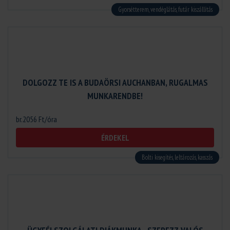
Gyorsétterem, vendéglátás, futár kiszállítás
DOLGOZZ TE IS A BUDAÖRSI AUCHANBAN, RUGALMAS
MUNKARENDBE!
br.2056 Ft/óra
ÉRDEKEL
Bolti kisegítés, leltározás, kasszás