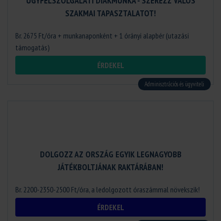
ÜGYFÉLSZOLGÁLATI DIÁKMUNKA - SZEREZZ VALÓS
SZAKMAI TAPASZTALATOT!
Br. 2675 Ft/óra + munkanaponként + 1 órányi alapbér (utazási
támogatás)
ÉRDEKEL
Adminisztrációs és ügyviteli
DOLGOZZ AZ ORSZÁG EGYIK LEGNAGYOBB
JÁTÉKBOLTJÁNAK RAKTÁRÁBAN!
Br. 2200-2350-2500 Ft/óra, a ledolgozott óraszámmal növekszik!
ÉRDEKEL