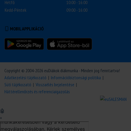
Hétfő
10:00 - 16:00
Kedd-Péntek
09:00 - 16:00
MOBIL APPLIKÁCIÓ
Copyright © 2004-2026 euDiákok diákmunka - Minden jog fenntartva!
Adatkezelési tájékozató
|
Információbiztonsági politika
|
Süti tájékozató
|
Visszaélés bejelentése
|
Háttérellenőrzés és referenciaigazolás
🤖
×