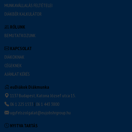
MUNKAVÁLLALÁS FELTÉTELEI
DIÁKBÉR KALKULÁTOR
RÓLUNK
BEMUTATKOZUNK
KAPCSOLAT
DIÁKOKNAK
CÉGEKNEK
AJÁNLAT KÉRÉS
euDiákok Diákmunka
1137 Budapest, Katona József utca 15.
06 1 225 1533
|
06 1 443 3800
ugyfelszolgalat@eujobshrgroup.hu
NYITVA TARTÁS