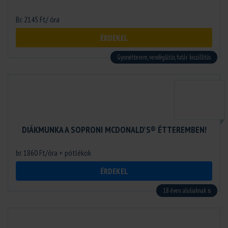
Br. 2145 Ft/ óra
ÉRDEKEL
Gyorsétterem, vendéglátás, futár kiszállítás
DIÁKMUNKA A SOPRONI MCDONALD'S® ÉTTEREMBEN!
br. 1860 Ft/óra + pótlékok
ÉRDEKEL
18 éven aluliaknak is