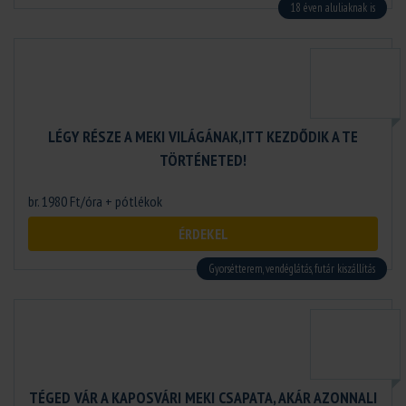
18 éven aluliaknak is
LÉGY RÉSZE A MEKI VILÁGÁNAK,ITT KEZDŐDIK A TE
TÖRTÉNETED!
br. 1980 Ft/óra + pótlékok
ÉRDEKEL
Gyorsétterem, vendéglátás, futár kiszállítás
TÉGED VÁR A KAPOSVÁRI MEKI CSAPATA, AKÁR AZONNALI