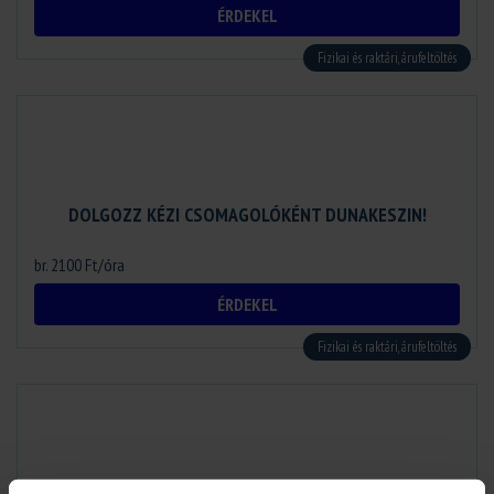
ÉRDEKEL
Fizikai és raktári, árufeltöltés
DOLGOZZ KÉZI CSOMAGOLÓKÉNT DUNAKESZIN!
br. 2100 Ft/óra
ÉRDEKEL
Fizikai és raktári, árufeltöltés