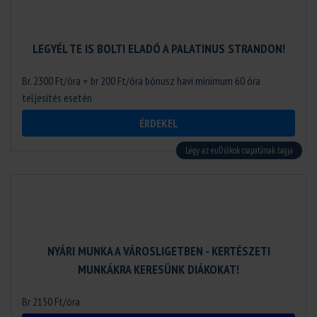
LEGYÉL TE IS BOLTI ELADÓ A PALATINUS STRANDON!
Br. 2300 Ft/óra + br 200 Ft/óra bónusz havi minimum 60 óra
teljesítés esetén
ÉRDEKEL
Légy az euDiákok csapatának tagja
NYÁRI MUNKA A VÁROSLIGETBEN - KERTÉSZETI
MUNKÁKRA KERESÜNK DIÁKOKAT!
Br 2150 Ft/óra