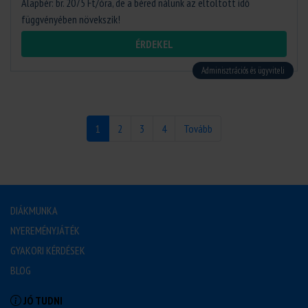
Alapbér: br. 2075 Ft/óra, de a béred nálunk az eltöltött idő
függvényében növekszik!
ÉRDEKEL
Adminisztrációs és ügyviteli
1
2
3
4
Tovább
DIÁKMUNKA
NYEREMÉNYJÁTÉK
GYAKORI KÉRDÉSEK
BLOG
JÓ TUDNI