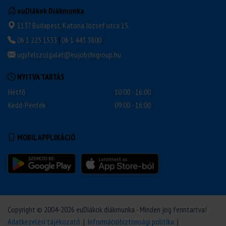
euDiákok Diákmunka
1137 Budapest, Katona József utca 15.
06 1 225 1533
|
06 1 443 3800
ugyfelszolgalat@eujobshrgroup.hu
NYITVA TARTÁS
Hétfő
10:00 - 16:00
Kedd-Péntek
09:00 - 16:00
MOBIL APPLIKÁCIÓ
Copyright © 2004-2026 euDiákok diákmunka - Minden jog fenntartva!
Adatkezelési tájékozató
|
Információbiztonsági politika
|