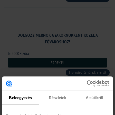
DOLGOZZ MÉRNÖK GYAKORNOKKÉNT KÖZEL A
FŐVÁROSHOZ!
br. 3000 Ft/óra
ÉRDEKEL
Informatikai és mérnöki munkák
Beleegyezés
Részletek
A sütikről
FOLYAMATFEJLESZTÉSI ÉS ALKALMAZÁSTÁMOGATÁSI