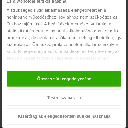
GYAKORNOKOT KERES AZ MBH!
Ez a weboldal sütiket használ
A szükséges sütik alkalmazása elengedhetetlen a
Br. 2300 Ft/óra
honlapunk működéséhez, így ahhoz nem szükséges az
ÉRDEKEL
Ön hozzájárulása. A beállítások mentése, valamint a
statisztikai és marketing sütik alkalmazása csak segíti a
Informatikai és mérnöki munkák
munkánkat, de azok használata nem elengedhetetlen, így
kizárólag az Ön hozzájárulása esetén alkalmazunk ilyen
sütit. Ismerje meg a sütik működését és tekintse meg az
általunk kezelt sütiket a részletes tájékoztatónkban.
Bármikor módosíthatja vagy visszavonhatja a
hozzájárulását a weboldalunk láblécében található "Süti
OPERÁCIÓS ELEMZŐ GYAKORNOKOT KERES AZ MBH
tájékoztató" feliratra kattintva.
Összes süti engedélyezése
BANK!
Br. 2300 Ft/óra
Testre szabás
ÉRDEKEL
Kizárólag az elengedhetetlen sütiket használja
Informatikai és mérnöki munkák