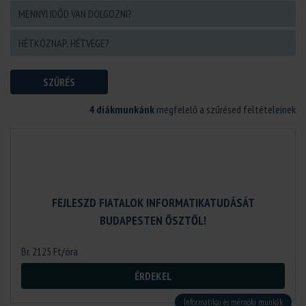
SZŰRÉS
4 diákmunkánk
megfelelő a szűrésed feltételeinek
FEJLESZD FIATALOK INFORMATIKATUDÁSÁT
BUDAPESTEN ŐSZTŐL!
Br. 2125 Ft/óra
ÉRDEKEL
Informatikai és mérnöki munkák