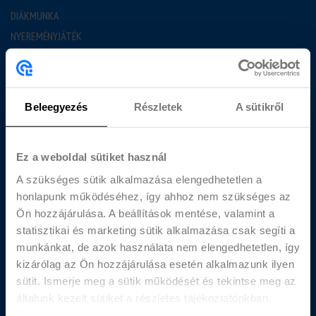
DIÁKMUNKA
NYEREMÉNYJÁTÉK
GYAKORI KÉRDÉSEK
BLOG
Beleegyezés
Részletek
A sütikről
JÓ TUDNI
MUNKAVÁLLALÁS FELTÉTELEI
DIÁKBÉR KALKULÁTOR
Ez a weboldal sütiket használ
RÓLUNK
A szükséges sütik alkalmazása elengedhetetlen a
honlapunk működéséhez, így ahhoz nem szükséges az
BEMUTATKOZUNK
Ön hozzájárulása. A beállítások mentése, valamint a
statisztikai és marketing sütik alkalmazása csak segíti a
KAPCSOLAT
munkánkat, de azok használata nem elengedhetetlen, így
DIÁKOKNAK
kizárólag az Ön hozzájárulása esetén alkalmazunk ilyen
CÉGEKNEK
sütit. Ismerje meg a sütik működését és tekintse meg az
AJÁNLAT KÉRÉS
általunk kezelt sütiket a részletes tájékoztatónkban.
Bármikor módosíthatja vagy visszavonhatja a