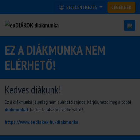
BEJELENTKEZÉS
CÉGEKNEK
EZ A DIÁKMUNKA NEM
ELÉRHETŐ!
Kedves diákunk!
Ez a diákmunka jelenleg nem elérhető sajnos. Kérjük, nézd meg a többi
diákmunkát
, hátha találsz kedvedre valót!
https://www.eudiakok.hu/diakmunka