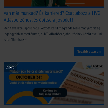
Van már munkád? És karriered? Csatlakozz a HVG
Állásbörzéhez, és építsd a jövődet!
Idén tavasszal április 9-11. között kerül megrendezésre Magyarország
legnagyobb karrierfóruma, a HVG Állásbörze, ahol többek között velünk
is találkozhatsz!
Tovább olvasom
2 perc