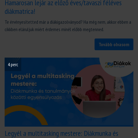
Hamarosan lejár az előző éves/tavaszi féléves
diákmatrica!
Te érvényesítetted már a diákigazolványod? Ha még nem, akkor ebben a
cikkben eláruljuk miért érdemes minél előbb megtenned.
Tovább olvasom
4 perc
Legyél a multitasking mestere: Diákmunka és