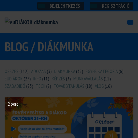
BEJELENTKEZÉS
REGISZTRÁCIÓ
BLOG / DIÁKMUNKA
ÖSSZES
(112)
ADÓZÁS
(3)
DIÁKMUNKA
(32)
EGYÉB KATEGÓRIA
(6)
EUDIÁKOK
(27)
INFO
(11)
KÉPZÉS
(3)
MUNKAVÁLLALÁS
(11)
SZABADIDŐ
(23)
TECH
(2)
TOVÁBBTANULÁS
(18)
VLOG
(16)
2 perc