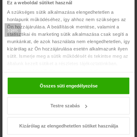
Ez a weboldal sütiket használ
Tovább olvasom
A szükséges sütik alkalmazása elengedhetetlen a
honlapunk működéséhez, így ahhoz nem szükséges az
Ön hozzájárulása. A beállítások mentése, valamint a
3 perc
statisztikai és marketing sütik alkalmazása csak segíti a
munkánkat, de azok használata nem elengedhetetlen, így
kizárólag az Ön hozzájárulása esetén alkalmazunk ilyen
sütit. Ismerje meg a sütik működését és tekintse meg az
általunk kezelt sütiket a részletes tájékoztatónkban.
Bármikor módosíthatja vagy visszavonhatja a
hozzájárulását a weboldalunk láblécében található "Süti
tájékoztató" feliratra kattintva.
Összes süti engedélyezése
Sikeres vizsgaidőszak és munka egyszerre? Az
euDiákokkal lehetséges!
Testre szabás
DIÁKMUNKA
EGYETEM
Kizárólag az elengedhetetlen sütiket használja
Többször írtunk már arról, hogy miért jó diákmunkát vállalni, most
viszont arra szeretnénk rávilágítani, hogy az euDiákok