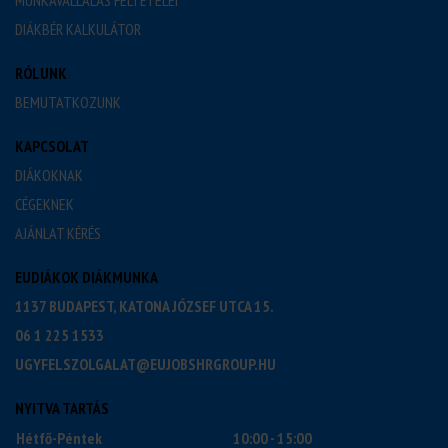
MUNKAVÁLLALÁS FELTÉTELEI
DIÁKBÉR KALKULÁTOR
RÓLUNK
BEMUTATKOZUNK
KAPCSOLAT
DIÁKOKNAK
CÉGEKNEK
AJÁNLAT KÉRÉS
EUDIÁKOK DIÁKMUNKA
1137 BUDAPEST, KATONA JÓZSEF UTCA 15.
06 1 225 1533
UGYFELSZOLGALAT@EUJOBSHRGROUP.HU
NYITVA TARTÁS
Hétfő-Péntek
10:00 - 15:00