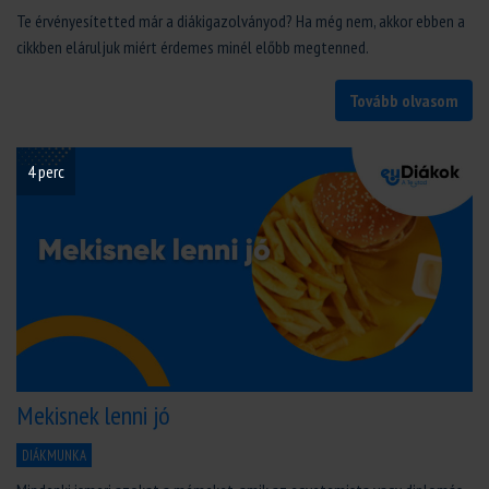
Te érvényesítetted már a diákigazolványod? Ha még nem, akkor ebben a
cikkben eláruljuk miért érdemes minél előbb megtenned.
Tovább olvasom
4 perc
Mekisnek lenni jó
DIÁKMUNKA