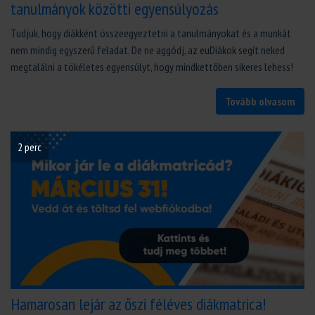
tanulmányok közötti egyensúlyozás
Tudjuk, hogy diákként összeegyeztetni a tanulmányokat és a munkát
nem mindig egyszerű feladat. De ne aggódj, az euDiákok segít neked
megtalálni a tökéletes egyensúlyt, hogy mindkettőben sikeres lehess!
Tovább olvasom
2 perc
Hamarosan lejár az őszi féléves diákmatrica!