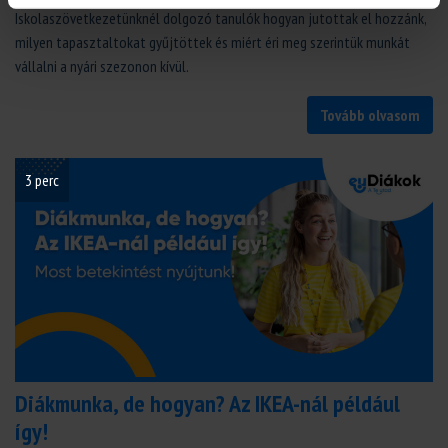
Iskolaszövetkezetünknél dolgozó tanulók hogyan jutottak el hozzánk,
milyen tapasztaltokat gyűjtöttek és miért éri meg szerintük munkát
vállalni a nyári szezonon kívül.
Tovább olvasom
3 perc
Diákmunka, de hogyan? Az IKEA-nál például
így!