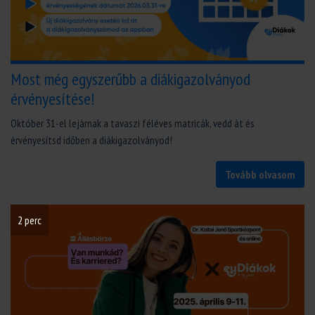
Most még egyszerűbb a diákigazolványod
érvényesítése!
Október 31-el lejárnak a tavaszi féléves matricák, vedd át és
érvényesítsd időben a diákigazolványod!
Tovább olvasom
2 perc