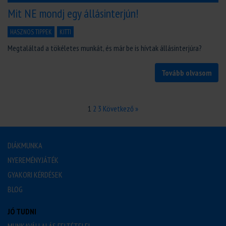
Mit NE mondj egy állásinterjún!
HASZNOS TIPPEK
KITTI
Megtaláltad a tökéletes munkát, és már be is hívtak állásinterjúra?
Tovább olvasom
1
2
3
Következő »
DIÁKMUNKA
NYEREMÉNYJÁTÉK
GYAKORI KÉRDÉSEK
BLOG
JÓ TUDNI