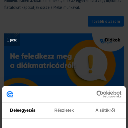
Mindenki ismeri azokat a mémeket, amik az egyetemista vagy diplomás
fiatalokat kapcsolják össze a Mekis munkával.
Tovább olvasom
1 perc
Ne feledkezz meg a diákmatricádról!
Beleegyezés
Részletek
A sütikről
DIÁKMUNKA
HASZNOS TIPPEK
Te már érvényesítetted a diákigazolványodat?