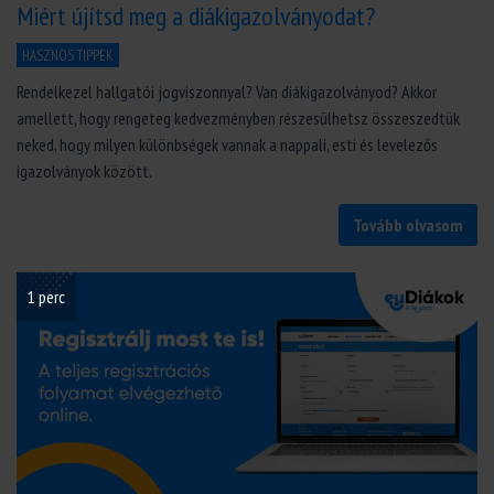
Miért újítsd meg a diákigazolványodat?
HASZNOS TIPPEK
Rendelkezel hallgatói jogviszonnyal? Van diákigazolványod? Akkor
amellett, hogy rengeteg kedvezményben részesülhetsz összeszedtük
neked, hogy milyen különbségek vannak a nappali, esti és levelezős
igazolványok között.
Tovább olvasom
1 perc