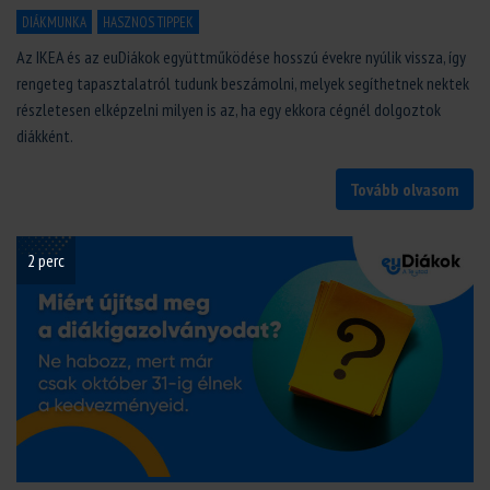
DIÁKMUNKA
HASZNOS TIPPEK
Az IKEA és az euDiákok együttműködése hosszú évekre nyúlik vissza, így
rengeteg tapasztalatról tudunk beszámolni, melyek segíthetnek nektek
részletesen elképzelni milyen is az, ha egy ekkora cégnél dolgoztok
diákként.
Tovább olvasom
2 perc