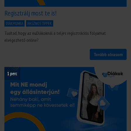
Regisztrálj most te is!
DIÁKMUNKA
HASZNOS TIPPEK
Tudtad, hogy az euDiákoknál a teljes regisztrációs folyamat
elvégezhető online?
Tovább olvasom
1 perc