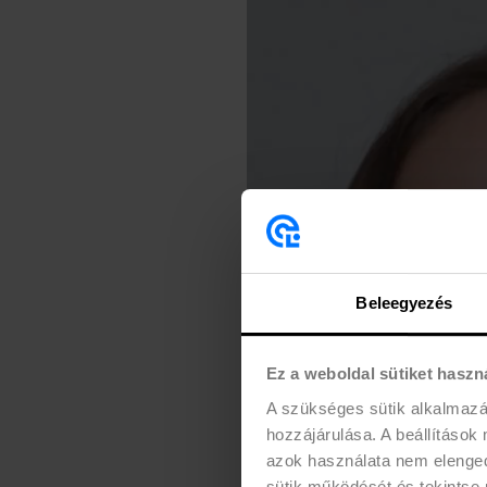
Beleegyezés
Ez a weboldal sütiket haszn
A szükséges sütik alkalmaz
hozzájárulása. A beállítások
azok használata nem elengedh
sütik működését és tekintse 