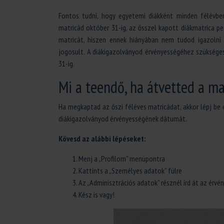
Fontos tudni, hogy egyetemi diákként minden félévben 
matricád október 31-ig, az ősszel kapott diákmatrica pe
matricát, hiszen ennek hiányában nem tudod igazolni
jogosult. A diákigazolványod érvényességéhez szüksége
31-ig.
Mi a teendő, ha átvetted a ma
Ha megkaptad az őszi féléves matricádat, akkor lépj be 
diákigazolványod érvényességének dátumát.
Kövesd az alábbi lépéseket:
Menj a „Profilom” menüpontra
Kattints a „Személyes adatok” fülre
Az „Adminisztrációs adatok” résznél írd át az érv
Kész is vagy!