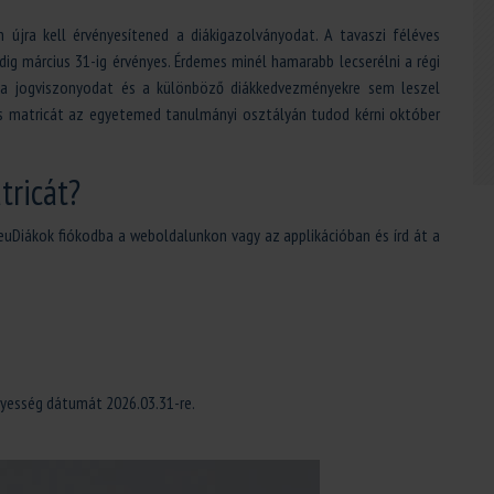
újra kell érvényesítened a diákigazolványodat. A tavaszi féléves
dig március 31-ig érvényes. Érdemes minél hamarabb lecserélni a régi
 a jogviszonyodat és a különböző diákkedvezményekre sem leszel
s matricát az egyetemed tanulmányi osztályán tudod kérni október
tricát?
euDiákok fiókodba a weboldalunkon vagy az applikációban és írd át a
ényesség dátumát 2026.03.31-re.