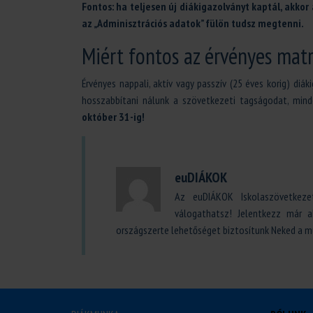
Fontos: ha teljesen új diákigazolványt kaptál, akkor
az „Adminisztrációs adatok” fülön tudsz megtenni.
Miért fontos az érvényes matr
Érvényes nappali, aktív vagy passzív (25 éves korig) di
hosszabbítani nálunk a szövetkezeti tagságodat, mind
október 31-ig!
euDIÁKOK
Az euDIÁKOK Iskolaszövetkeze
válogathatsz! Jelentkezz már 
országszerte lehetőséget biztosítunk Neked a m