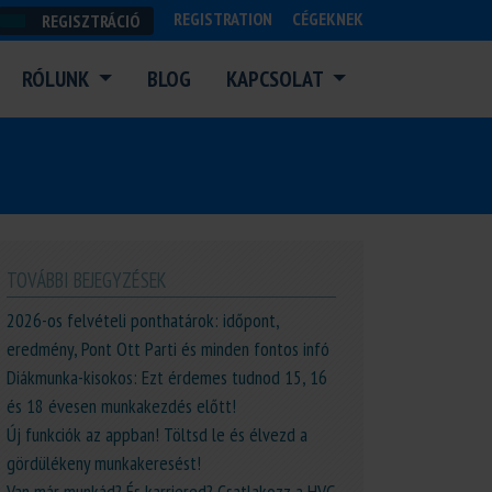
REGISTRATION
CÉGEKNEK
REGISZTRÁCIÓ
RÓLUNK
BLOG
KAPCSOLAT
TOVÁBBI BEJEGYZÉSEK
2026-os felvételi ponthatárok: időpont,
eredmény, Pont Ott Parti és minden fontos infó
Diákmunka-kisokos: Ezt érdemes tudnod 15, 16
és 18 évesen munkakezdés előtt!
Új funkciók az appban! Töltsd le és élvezd a
gördülékeny munkakeresést!
Van már munkád? És karriered? Csatlakozz a HVG