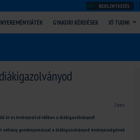
BEJELENTKEZÉS
NYEREMÉNYJÁTÉK
GYAKORI KÉRDÉSEK
JÓ TUDNI
diákigazolványod
2 perc
edd át és érvényesítsd időben a diákigazolványod!
d át néhány gombnyomással a diákigazolványod érvényességének