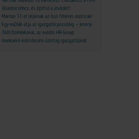
Állásbörzéhez, és építsd a jövődet!
Március 31-el lejárnak az őszi féléves matricák!
Egy euDiák útja az igazgatói pozícióig – Interjú
Tóth Dominikával, az euJobs HR-Group
munkaerő-kölcsönzési üzletág igazgatójával