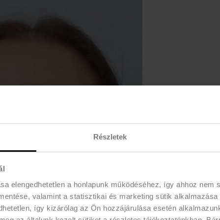
Részletek
ál
ása elengedhetetlen a honlapunk működéséhez, így ahhoz nem
 mentése, valamint a statisztikai és marketing sütik alkalmazása
etetlen, így kizárólag az Ön hozzájárulása esetén alkalmazunk 
meg az általunk kezelt sütiket a részletes tájékoztatónkban. Bá