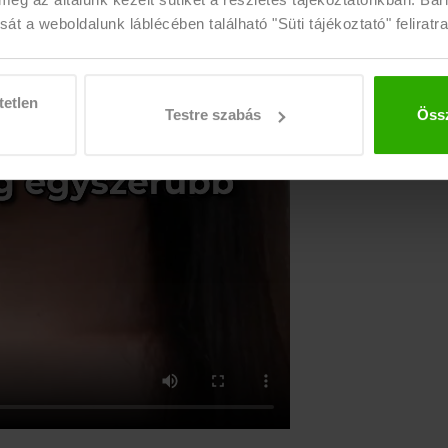
át a weboldalunk láblécében található "Süti tájékoztató" feliratra
tetlen
Testre szabás
Össz