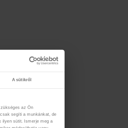
A sütikről
 szükséges az Ön
 csak segíti a munkánkat, de
ilyen sütit. Ismerje meg a
rmikor módosíthatja vagy