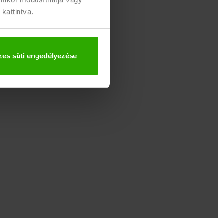
 kattintva.
es süti engedélyezése