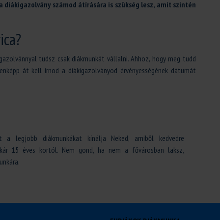
 a diákigazolvány számod átírására is szükség lesz, amit szintén
ica?
ákigazolvánnyal tudsz csak diákmunkát vállalni. Ahhoz, hogy meg tudd
enképp át kell írnod a diákigazolványod érvényességének dátumát
t a legjobb diákmunkákat kínálja Neked, amiből kedvedre
akár 15 éves kortól. Nem gond, ha nem a fővárosban laksz,
unkára.