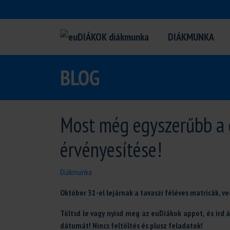
DIÁKMUNKA
BLOG
Most még egyszerűbb a 
érvényesítése!
Diákmunka
Október 31-el lejárnak a tavaszi féléves matricák, v
Töltsd le vagy nyisd meg az euDiákok appot, és ír
dátumát! Nincs feltöltés és plusz feladatok!