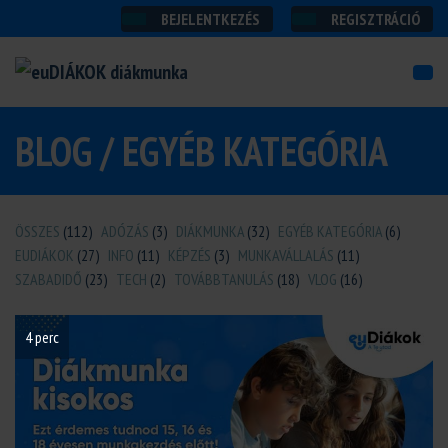
BEJELENTKEZÉS
REGISZTRÁCIÓ
BLOG / EGYÉB KATEGÓRIA
ÖSSZES
(112)
ADÓZÁS
(3)
DIÁKMUNKA
(32)
EGYÉB KATEGÓRIA
(6)
EUDIÁKOK
(27)
INFO
(11)
KÉPZÉS
(3)
MUNKAVÁLLALÁS
(11)
SZABADIDŐ
(23)
TECH
(2)
TOVÁBBTANULÁS
(18)
VLOG
(16)
4 perc