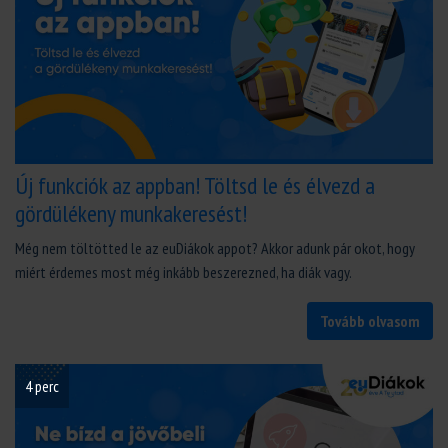
Új funkciók az appban! Töltsd le és élvezd a
gördülékeny munkakeresést!
Még nem töltötted le az euDiákok appot? Akkor adunk pár okot, hogy
miért érdemes most még inkább beszerezned, ha diák vagy.
Tovább olvasom
4 perc