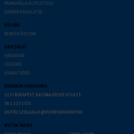
MUNKAVÁLLALÁS FELTÉTELEI
DIÁKBÉR KALKULÁTOR
RÓLUNK
BEMUTATKOZUNK
KAPCSOLAT
DIÁKOKNAK
CÉGEKNEK
AJÁNLAT KÉRÉS
EUDIÁKOK DIÁKMUNKA
1137 BUDAPEST, KATONA JÓZSEF UTCA 15.
06 1 225 1533
UGYFELSZOLGALAT@EUJOBSHRGROUP.HU
NYITVA TARTÁS
Hétfő-Péntek
10:00 - 15:00