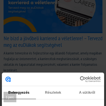
Ne bízd a jövőbeli karriered a véletlenre! – Tervezd
meg az euDiákok segítségével
A karrier tervezése és fejlesztése egy állandó folyamat, amely magában
foglalja az önismeretet, a karriercélok meghatározását, a szükséges
oktatás és tapasztalat megszerzését, valamint a karrier folyamatos
kezelését.
Tovább olvasom
Beleegyezés
Részletek
A sütikről
1 perc