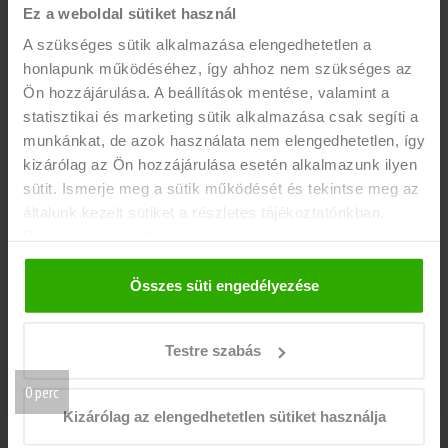
Ez a weboldal sütiket használ
A szükséges sütik alkalmazása elengedhetetlen a
honlapunk működéséhez, így ahhoz nem szükséges az
Ön hozzájárulása. A beállítások mentése, valamint a
statisztikai és marketing sütik alkalmazása csak segíti a
munkánkat, de azok használata nem elengedhetetlen, így
kizárólag az Ön hozzájárulása esetén alkalmazunk ilyen
Középsuli vs. Egyetem
sütit. Ismerje meg a sütik működését és tekintse meg az
általunk kezelt sütiket a részletes tájékoztatónkban.
EGYETEM
KITTI
Bármikor módosíthatja vagy visszavonhatja a
A középsuli után elég nagy váltás tud lenni az egyetem. Te is úgy
hozzájárulását a weboldalunk láblécében található "Süti
érzeted, hogy hirtelen óriási szabadság zúdult rád?
tájékoztató" feliratra kattintva.
Összes süti engedélyezése
Tovább olvasom
Testre szabás
0 perc
Kizárólag az elengedhetetlen sütiket használja