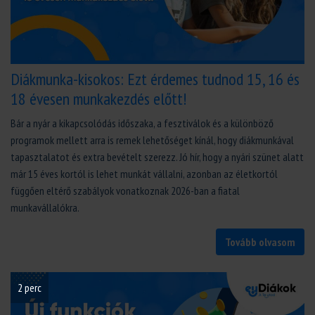
Diákmunka-kisokos: Ezt érdemes tudnod 15, 16 és
18 évesen munkakezdés előtt!
Bár a nyár a kikapcsolódás időszaka, a fesztiválok és a különböző
programok mellett arra is remek lehetőséget kínál, hogy diákmunkával
tapasztalatot és extra bevételt szerezz. Jó hír, hogy a nyári szünet alatt
már 15 éves kortól is lehet munkát vállalni, azonban az életkortól
függően eltérő szabályok vonatkoznak 2026-ban a fiatal
munkavállalókra.
Tovább olvasom
2 perc