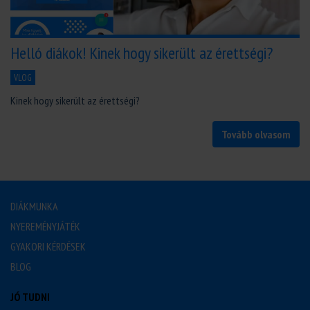
Helló diákok! Kinek hogy sikerült az érettségi?
VLOG
Kinek hogy sikerült az érettségi?
Tovább olvasom
DIÁKMUNKA
NYEREMÉNYJÁTÉK
GYAKORI KÉRDÉSEK
BLOG
JÓ TUDNI