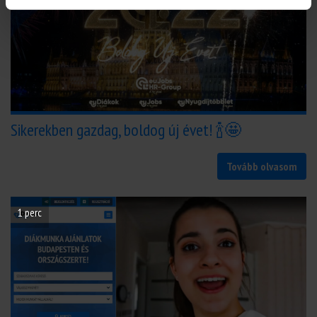
Sikerekben gazdag, boldog új évet! 🍾🤩
Tovább olvasom
1 perc