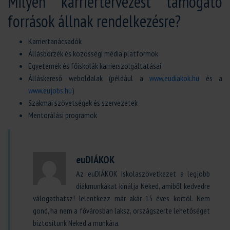
Milyen karriertervezést támogató
források állnak rendelkezésre?
Karriertanácsadók
Állásbörzék és közösségi média platformok
Egyetemek és főiskolák karrierszolgáltatásai
Álláskereső weboldalak (például a
www.eudiakok.hu
és a
www.eujobs.hu
)
Szakmai szövetségek és szervezetek
Mentorálási programok
euDIÁKOK
Az euDIÁKOK Iskolaszövetkezet a legjobb
diákmunkákat kínálja Neked, amiből kedvedre
válogathatsz! Jelentkezz már akár 15 éves kortól. Nem
gond, ha nem a fővárosban laksz, országszerte lehetőséget
biztosítunk Neked a munkára.