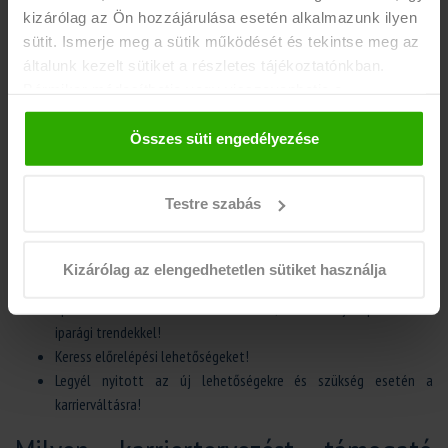
szolgáltató segítségét!
kizárólag az Ön hozzájárulása esetén alkalmazunk ilyen
Legyél kitartó és rugalmas az álláskeresési folyamat során!
sütit. Ismerje meg a sütik működését és tekintse meg az
Fontold meg a továbbtanulást, például mesterfokozat vagy
általunk kezelt sütiket a részletes tájékoztatónkban.
doktori fokozat megszerzését, ha a karriercéljaidhoz szükséges!
Bármikor módosíthatja vagy visszavonhatja a
hozzájárulását a weboldalunk láblécében található "Süti
+ 1 pro tipp:
az euDiákok az euJobs HR-Group tagja, amely már 20 éve segít
tájékoztató" feliratra kattintva.
Összes süti engedélyezése
az álláskeresőknek 16-tól akár 99 éves korig, hogy megtalálják álmaik
munkáját. Így az egyetem elvégzése után is bizalommal fordulhatsz hozzánk!
Testre szabás
Karrierfejlesztés
Továbbra is fejleszd a készségeidet és tudásodat, hogy lépést
Kizárólag az elengedhetetlen sütiket használja
tarts a változó munkaerőpiaccal!
Építsd tovább szakmai hálózatodat, és maradj naprakész az
iparági trendekkel!
Keress előrelépési lehetőségeket!
Legyél nyitott az új lehetőségekre és szükség esetén a
karrierváltásra!