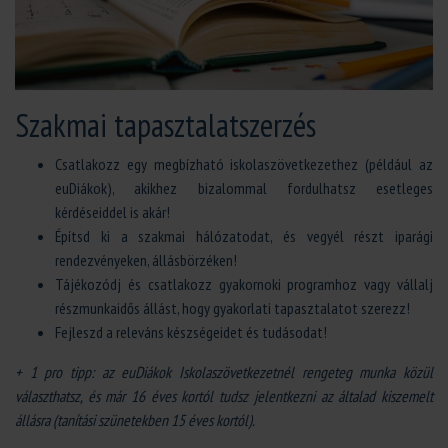
Szakmai tapasztalatszerzés
Csatlakozz egy megbízható iskolaszövetkezethez (például az
euDiákok), akikhez bizalommal fordulhatsz esetleges
kérdéseiddel is akár!
Építsd ki a szakmai hálózatodat, és vegyél részt iparági
rendezvényeken, állásbörzéken!
Tájékozódj és csatlakozz gyakornoki programhoz vagy vállalj
részmunkaidős állást, hogy gyakorlati tapasztalatot szerezz!
Fejleszd a releváns készségeidet és tudásodat!
+ 1 pro tipp:
az euDiákok Iskolaszövetkezetnél rengeteg munka közül
választhatsz, és már 16 éves kortól tudsz jelentkezni az általad kiszemelt
állásra (tanítási szünetekben 15 éves kortól).