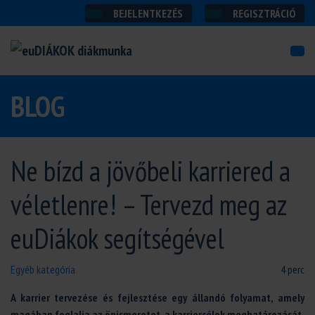
BEJELENTKEZÉS
REGISZTRÁCIÓ
BLOG
Ne bízd a jövőbeli karriered a
véletlenre! – Tervezd meg az
euDiákok segítségével
Egyéb kategória
4 perc
A karrier tervezése és fejlesztése egy állandó folyamat, amely
magában foglalja az önismeretet, a karriercélok meghatározását,