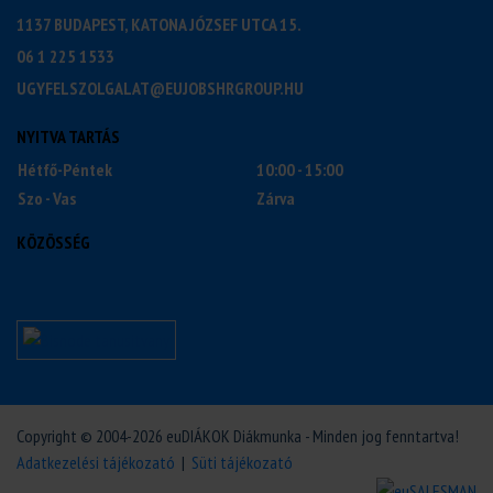
1137 BUDAPEST, KATONA JÓZSEF UTCA 15.
06 1 225 1533
UGYFELSZOLGALAT@EUJOBSHRGROUP.HU
NYITVA TARTÁS
Hétfő-Péntek
10:00 - 15:00
Szo - Vas
Zárva
KÖZÖSSÉG
Copyright © 2004-2026 euDIÁKOK Diákmunka - Minden jog fenntartva!
Adatkezelési tájékozató
|
Süti tájékozató