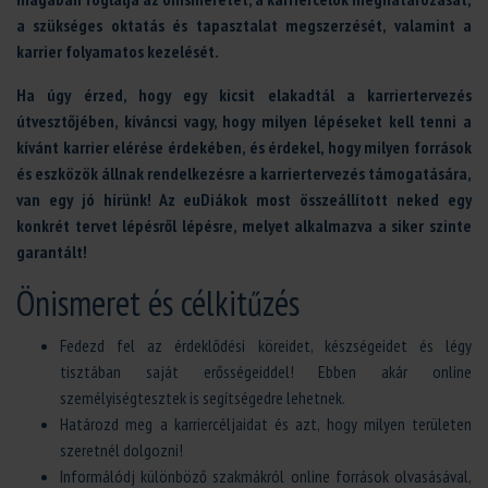
a szükséges oktatás és tapasztalat megszerzését, valamint a
karrier folyamatos kezelését.
Ha úgy érzed, hogy egy kicsit elakadtál a karriertervezés
útvesztőjében, kíváncsi vagy, hogy milyen lépéseket kell tenni a
kívánt karrier elérése érdekében, és érdekel, hogy milyen források
és eszközök állnak rendelkezésre a karriertervezés támogatására,
van egy jó hírünk! Az euDiákok most összeállított neked egy
konkrét tervet lépésről lépésre, melyet alkalmazva a siker szinte
garantált!
Önismeret és célkitűzés
Fedezd fel az érdeklődési köreidet, készségeidet és légy
tisztában saját erősségeiddel! Ebben akár online
személyiségtesztek is segítségedre lehetnek.
Határozd meg a karriercéljaidat és azt, hogy milyen területen
szeretnél dolgozni!
Informálódj különböző szakmákról online források olvasásával,