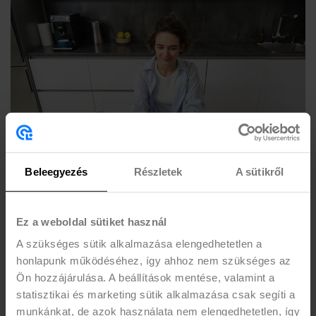
Beleegyezés
Részletek
A sütikről
Álláskeresés és karrierépítés (a
Ez a weboldal sütiket használ
diploma megszerzése után)
A szükséges sütik alkalmazása elengedhetetlen a
honlapunk működéséhez, így ahhoz nem szükséges az
Készíts professzionális önéletrajzot és kísérőlevelet!
Ön hozzájárulása. A beállítások mentése, valamint a
Keress álláslehetőségeket állásbörzéken, közösségi médián és
statisztikai és marketing sütik alkalmazása csak segíti a
szakmai hálózatokon keresztül vagy vedd igénybe egy HR-
munkánkat, de azok használata nem elengedhetetlen, így