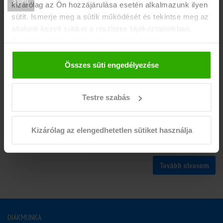
5 perc
kizárólag az Ön hozzájárulása esetén alkalmazunk ilyen
sütit. Ismerje meg a sütik működését és tekintse meg az
általunk kezelt sütiket a részletes tájékoztatónkban.
Bármikor módosíthatja vagy visszavonhatja a
hozzájárulását a weboldalunk láblécében található "Süti
tájékoztató" feliratra kattintva.
Összes süti engedélyezése
Testre szabás
Hogyan kell adózni a nyári munka után?
Ha idén nyáron te is munkát vállalsz diákként, akkor nem árt tisztában
Kizárólag az elengedhetetlen sütiket használja
lenned az adózás alapszabályaival.
Tovább olvasom
DIÁKMUNKA