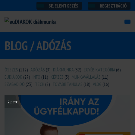
BEJELENTKEZÉS
REGISZTRÁCIÓ
BLOG / ADÓZÁS
ÖSSZES
(112)
ADÓZÁS
(3)
DIÁKMUNKA
(32)
EGYÉB KATEGÓRIA
(6)
EUDIÁKOK
(27)
INFO
(11)
KÉPZÉS
(3)
MUNKAVÁLLALÁS
(11)
SZABADIDŐ
(23)
TECH
(2)
TOVÁBBTANULÁS
(18)
VLOG
(16)
2 perc