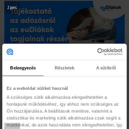
2 perc
Beleegyezés
Részletek
A sütikről
Tájékoztató az adózásról az euDIÁKOK tagjai
részére – 2024
Ez a weboldal sütiket használ
A 2023. évre vonatkozó adóigazolásunk már letölthető a honlapunkon
keresztül!
A szükséges sütik alkalmazása elengedhetetlen a
honlapunk működéséhez, így ahhoz nem szükséges az
Tovább olvasom
Ön hozzájárulása. A beállítások mentése, valamint a
statisztikai és marketing sütik alkalmazása csak segíti a
munkánkat, de azok használata nem elengedhetetlen, így