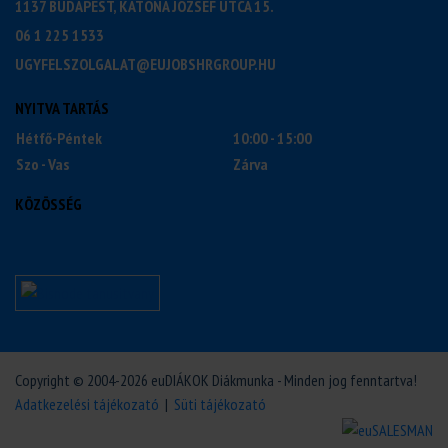
1137 BUDAPEST, KATONA JÓZSEF UTCA 15.
06 1 225 1533
UGYFELSZOLGALAT@EUJOBSHRGROUP.HU
NYITVA TARTÁS
Hétfő-Péntek
10:00 - 15:00
Szo - Vas
Zárva
KÖZÖSSÉG
Copyright © 2004-2026 euDIÁKOK Diákmunka - Minden jog fenntartva!
Adatkezelési tájékozató
|
Süti tájékozató