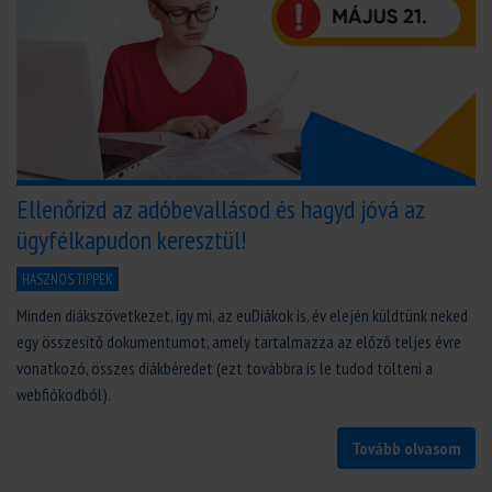
Ellenőrizd az adóbevallásod és hagyd jóvá az
ügyfélkapudon keresztül!
HASZNOS TIPPEK
Minden diákszövetkezet, így mi, az euDiákok is, év elején küldtünk neked
egy összesítő dokumentumot, amely tartalmazza az előző teljes évre
vonatkozó, összes diákbéredet (ezt továbbra is le tudod tölteni a
webfiókodból).
Tovább olvasom