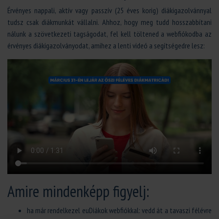
Érvényes nappali, aktív vagy passzív (25 éves korig) diákigazolvánnyal
tudsz csak diákmunkát vállalni. Ahhoz, hogy meg tudd hosszabbítani
nálunk a szövetkezeti tagságodat, fel kell töltened a webfiókodba az
érvényes diákigazolványodat, amihez a lenti videó a segítségedre lesz:
Amire mindenképp figyelj:
ha már rendelkezel euDiákok webfiókkal: vedd át a tavaszi félévre