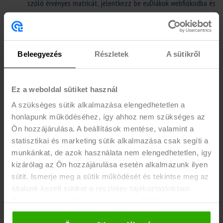
szóló érvényes matricát, jelentkezz be euDiákok webfiókodba és
töltsd fel a dokumentumok fülnél a diákigazolványod elő- és
hátlapjának másolatát.
új regisztráló vagy és már a tavaszi féléves matricával ellátott
Beleegyezés
Részletek
A sütikről
diákigazolványoddal regisztrálsz: a regisztráció során add meg a
diákigazolvány számodat, melyet a diákod jobb felső sarkában
találsz. Ha ez megvan, akkor töltsd fel az igazolványod mindkét
Ez a weboldal sütiket használ
oldalának fényképes másolatát, utolsó lépésként pedig írd át a
A szükséges sütik alkalmazása elengedhetetlen a
diákigazolvány matrica érvényességének dátumát a személyes
honlapunk működéséhez, így ahhoz nem szükséges az
adatok fül alatt.
Ön hozzájárulása. A beállítások mentése, valamint a
új regisztráló vagy, de még az őszi féléves matricával ellátott
statisztikai és marketing sütik alkalmazása csak segíti a
diákoddal regisztráltál: amint átvetted a tavaszi félévre szóló
munkánkat, de azok használata nem elengedhetetlen, így
matricádat, újra fel kell töltened az új matricával ellátott
kizárólag az Ön hozzájárulása esetén alkalmazunk ilyen
diákigazolványod másolatát a webfiókodba.
sütit. Ismerje meg a sütik működését és tekintse meg az
általunk kezelt sütiket a részletes tájékoztatónkban.
Bármikor módosíthatja vagy visszavonhatja a
hozzájárulását a weboldalunk láblécében található "Süti
euDIÁKOK