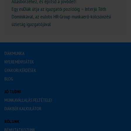
Állásbörzéhez, és építsd a jövődet!
Egy euDiák útja az igazgatói pozícióig – Interjú Tóth
Dominikával, az euJobs HR-Group munkaerő-kölcsönzési
üzletág igazgatójával
DIÁKMUNKA
NYEREMÉNYJÁTÉK
GYAKORI KÉRDÉSEK
BLOG
JÓ TUDNI
MUNKAVÁLLALÁS FELTÉTELEI
DIÁKBÉR KALKULÁTOR
RÓLUNK
BEMUTATKOZUNK