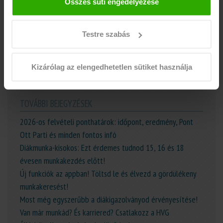
tájékoztató" feliratra kattintva.
Összes süti engedélyezése
Az euDIÁKOK Iskolaszövetkezet a legjobb
diákmunkákat kínálja Neked, amiből kedvedre
válogathatsz! Jelentkezz már akár 15 éves kortól. Nem
Testre szabás
gond, ha nem a fővárosban laksz, országszerte lehetőséget
biztosítunk Neked a munkára.
Kizárólag az elengedhetetlen sütiket használja
TOVÁBBI BEJEGYZÉSEK
2026-os felvételi ponthatárok: időpont, eredmény, Pont
Ott Parti és minden fontos infó
Diákmunka-kisokos: Ezt érdemes tudnod 15, 16 és 18
évesen munkakezdés előtt!
Új funkciók az appban! Töltsd le és élvezd a gördülékeny
munkakeresést!
Most még egyszerűbb a diákigazolványod érvényesítése!
Van már munkád? És karriered? Csatlakozz a HVG