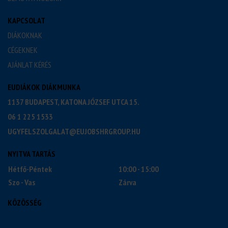
KAPCSOLAT
DIÁKOKNAK
CÉGEKNEK
AJÁNLAT KÉRÉS
EUDIÁKOK DIÁKMUNKA
1137 BUDAPEST, KATONA JÓZSEF UTCA 15.
06 1 225 1533
UGYFELSZOLGALAT@EUJOBSHRGROUP.HU
NYITVA TARTÁS
Hétfő-Péntek
10:00 - 15:00
Szo - Vas
Zárva
KÖZÖSSÉG