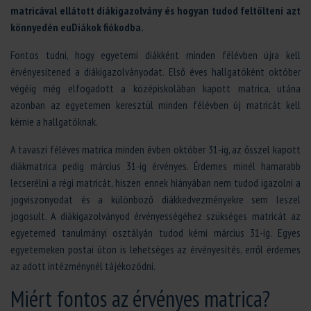
matricával ellátott diákigazolvány és hogyan tudod feltölteni azt
könnyedén euDiákok fiókodba.
Fontos tudni, hogy egyetemi diákként minden félévben újra kell
érvényesítened a diákigazolványodat. Első éves hallgatóként október
végéig még elfogadott a középiskolában kapott matrica, utána
azonban az egyetemen keresztül minden félévben új matricát kell
kérnie a hallgatóknak.
A tavaszi féléves matrica minden évben október 31-ig, az ősszel kapott
diákmatrica pedig március 31-ig érvényes. Érdemes minél hamarabb
lecserélni a régi matricát, hiszen ennek hiányában nem tudod igazolni a
jogviszonyodat és a különböző diákkedvezményekre sem leszel
jogosult. A diákigazolványod érvényességéhez szükséges matricát az
egyetemed tanulmányi osztályán tudod kérni március 31-ig. Egyes
egyetemeken postai úton is lehetséges az érvényesítés, erről érdemes
az adott intézménynél tájékozódni.
Miért fontos az érvényes matrica?