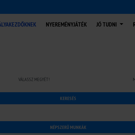
ÁLYAKEZDŐKNEK
NYEREMÉNYJÁTÉK
JÓ TUDNI
RNOKI LEHETŐSÉGEK BUDAPES
KERESÉS
NÉPSZERŰ MUNKÁK