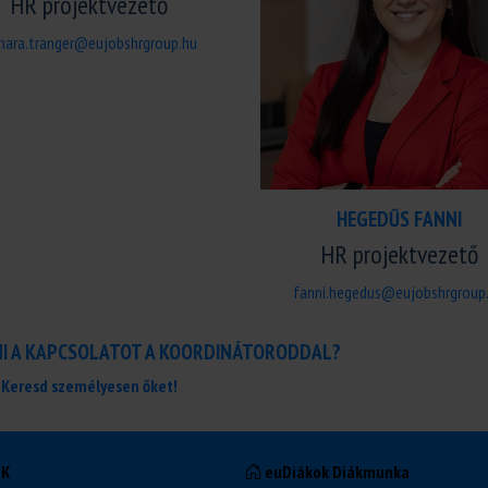
HR projektvezető
mara.tranger@eujobshrgroup.hu
HEGEDŰS FANNI
HR projektvezető
fanni.hegedus@eujobshrgroup
NI A KAPCSOLATOT A KOORDINÁTORODDAL?
Keresd személyesen őket!
NK
euDiákok Diákmunka