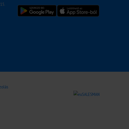
15.
u
zolás