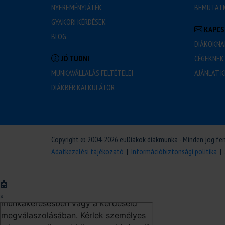
NYEREMÉNYJÁTÉK
BEMUTAT
GYAKORI KÉRDÉSEK
KAPCS
BLOG
DIÁKOKNA
JÓ TUDNI
CÉGEKNEK
MUNKAVÁLLALÁS FELTÉTELEI
AJÁNLAT K
DIÁKBÉR KALKULÁTOR
Copyright © 2004-2026 euDiákok diákmunka - Minden jog fe
Adatkezelési tájékozató
|
Információbiztonsági politika
|
🤖
×