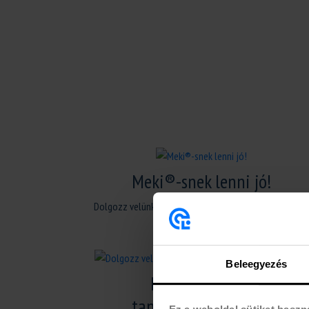
Meki®-snek lenni jó!
Dolgozz velünk rugalmasan Budapesten és környékén!
Beleegyezés
Dolgozz velünk
tankönyvpakolóként