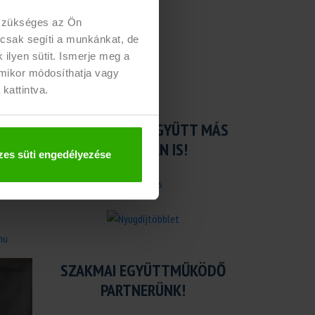
 szükséges az Ön
 csak segíti a munkánkat, de
ilyen sütit. Ismerje meg a
rmikor módosíthatja vagy
 kattintva.
DOLGOZZUNK EGYÜTT MÁS
FORMÁBAN IS!
es süti engedélyezése
hu
SZAKMAI EGYÜTTMŰKÖDŐ
PARTNERÜNK!