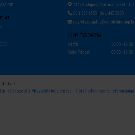
KOZUNK
1137 Budapest, Katona József utca 
06 1 225 1533
|
06 1 443 3800
OLAT
ugyfelszolgalat@eujobshrgroup.h
K
NYITVA TARTÁS
ÉRÉS
Hétfő
10:00 - 16:00
Kedd-Péntek
09:00 - 16:00
nntartva!
Süti tájékozató
|
Visszaélés bejelentése
|
Háttérellenőrzés és referenciaiga