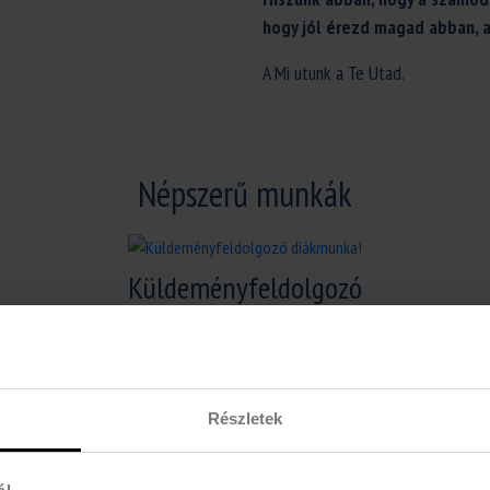
hogy jól érezd magad abban, a
A Mi utunk a Te Utad.
Népszerű munkák
Küldeményfeldolgozó
diákmunka!
Fizetés: br.2700Ft/óra
Részletek