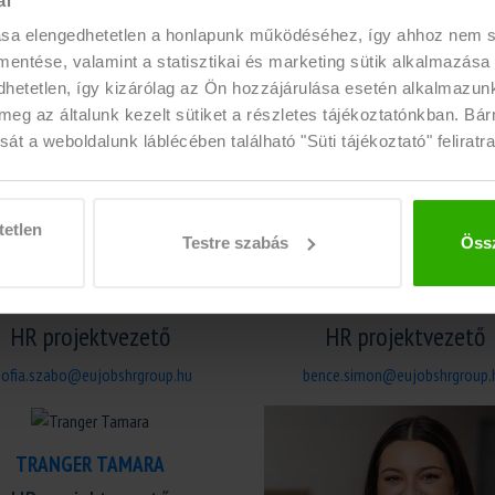
ál
ása elengedhetetlen a honlapunk működéséhez, így ahhoz nem
 mentése, valamint a statisztikai és marketing sütik alkalmazása
etetlen, így kizárólag az Ön hozzájárulása esetén alkalmazunk 
meg az általunk kezelt sütiket a részletes tájékoztatónkban. Bá
át a weboldalunk láblécében található "Süti tájékoztató" feliratra
IÁKOKÉRT DOLGOZUNK
tetlen
Testre szabás
Össz
OROSZ-SZABÓ ZSÓFIA
SIMON BENCE
HR projektvezető
HR projektvezető
sofia.szabo@eujobshrgroup.hu
bence.simon@eujobshrgroup.
TRANGER TAMARA