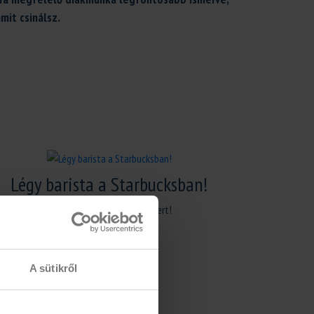
mit csinálsz.
Légy barista a Starbucksban!
Kezdj azonnal és építs karriert!
A sütikről