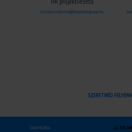
HR projektvezető
orsolya.szalontai@eujobshrgroup.hu
ta
SZERETNÉD FELVEN
DIÁKMUNKA
RÓLU