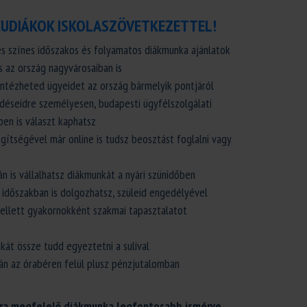
EUDIÁKOK ISKOLASZÖVETKEZETTEL!
s színes időszakos és folyamatos diákmunka ajánlatok
 az ország nagyvárosaiban is
intézheted ügyeidet az ország bármelyik pontjáról
déseidre személyesen, budapesti ügyfélszolgálati
ben is választ kaphatsz
tségével már online is tudsz beosztást foglalni vagy
n is vállalhatsz diákmunkát a nyári szünidőben
 időszakban is dolgozhatsz, szüleid engedélyével
llett gyakornokként szakmai tapasztalatot
kát össze tudd egyeztetni a sulival
án az órabéren felül plusz pénzjutalomban
ra megfelelő diákmunka legfontosabb ismérve,