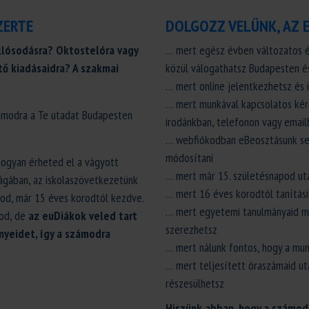
ZERTE
DOLGOZZ VELÜNK, AZ 
llósodásra? Oktostelóra vagy
… mert egész évben változatos é
ő kiadásaidra? A szakmai
közül válogathatsz Budapesten és
… mert online jelentkezhetsz és 
… mert munkával kapcsolatos kér
zámodra a Te utadat Budapesten
irodánkban, telefonon vagy email
… webfiókodban eBeosztásunk segí
módosítani
hogyan érheted el a vágyott
… mert már 15. születésnapod utá
lágában, az iskolaszövetkezetünk
… mert 16 éves korodtól tanítási
od, már 15 éves korodtól kezdve.
… mert egyetemi tanulmányaid me
nod, de
az euDiákok veled tart
szerezhetsz
nyeidet, így a számodra
… mert nálunk fontos, hogy a mun
… mert teljesített óraszámaid ut
részesülhetsz
Hiszünk abban, hogy a számod