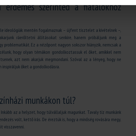
n érdemes szerinted a fiatalokhoz
éle ideológiák mentén fogalmaznak – újfent tisztelet a kivételnek –,
arjunk ráerőltetni állításokat senkire, hanem próbáljunk meg a
egy problematikát. Ez a nézőpont nagyon sokszor hiányzik, nemcsak a
célunk, hogy olyan témákon gondolkoztassuk el őket, amikkel nem
tsenek, azt nem akarjuk megmondani. Szóval az a lényeg, hogy ne
inspiráljuk őket a gondolkodásra.
színházi munkákon túl?
Inkább az a helyzet, hogy túlvállaljuk magunkat. Tavaly tíz munkánk
endezés volt, kettő írás. De éreztük is, hogy a minőség rovására megy,
it visszavenni.