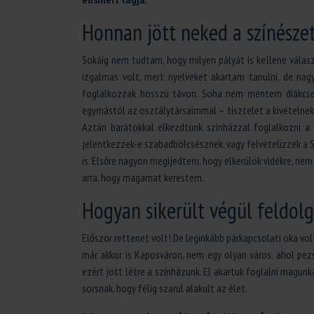
Honnan jött neked a színésze
Sokáig nem tudtam, hogy milyen pályát is kellene vála
izgalmas volt, mert nyelveket akartam tanulni, de nag
foglalkozzak hosszú távon. Soha nem mentem diákcser
egymástól az osztálytársaimmal – tisztelet a kivételne
Aztán barátokkal elkezdtünk színházzal foglalkozni a
jelentkezzek-e szabadbölcsésznek, vagy felvételizzek a S
is. Elsőre nagyon megijedtem, hogy elkerülök vidékre, ne
arra, hogy magamat kerestem.
Hogyan sikerült végül feldolg
Először rettenet volt! De leginkább párkapcsolati oka vo
már akkor is Kaposváron, nem egy olyan város, ahol pezs
ezért jött létre a színházunk. El akartuk foglalni magunk
sorsnak, hogy félig szarul alakult az élet.