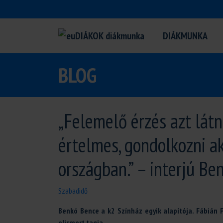
DIÁKMUNKA
BLOG
„Felemelő érzés azt látn
értelmes, gondolkozni ak
országban.” – interjú Be
Szabadidő
Benkó Bence a k2 Színház egyik alapítója. Fábián Pé
elismert tagja.