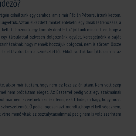
ndező?
égén csináltunk egy darabot, amit már Fábián Péterrel írtunk ketten.
ügyeltük. Aztán elkezdett minket érdekelni egy darab létrehozása, a
Meg kellett hoznunk egy komoly döntést, rájöttünk mindketten, hogy a
egy társulattal szívesen dolgoznánk együtt, keresgélnénk a saját
színházaknak, hogy mennék hozzájuk dolgozni, nem is törtem össze
, és eltávolodtam a színészléttől. Ebből voltak konfliktusaim is az
zte, akkor már tudtam, hogy nem ez lesz az én utam. Nem volt szép
mel nem próbáltam eleget. Az Eszterrel pedig volt egy szakmainak
ól már nem szeretnék színész lenni, ezért hidegen hagy, hogy most
 színészetemről. Ő pedig jogosan azt mondta, hogy el kell végeznem,
vérre menő viták, az osztálytársaimmal pedig nem is volt szerintem