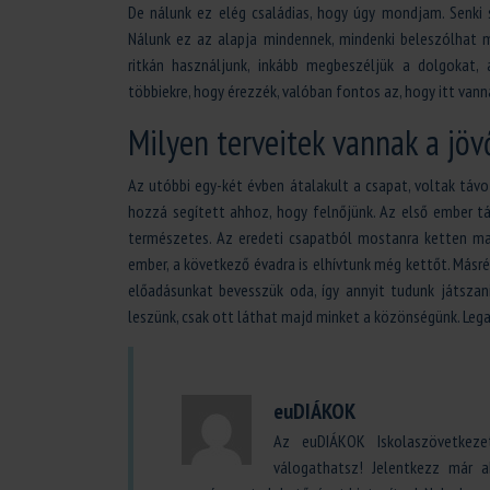
De nálunk ez elég családias, hogy úgy mondjam. Senki 
Nálunk ez az alapja mindennek, mindenki beleszólhat m
ritkán használjunk, inkább megbeszéljük a dolgokat, 
többiekre, hogy érezzék, valóban fontos az, hogy itt vann
Milyen terveitek vannak a jö
Az utóbbi egy-két évben átalakult a csapat, voltak távo
hozzá segített ahhoz, hogy felnőjünk. Az első ember t
természetes. Az eredeti csapatból mostanra ketten mar
ember, a következő évadra is elhívtunk még kettőt. Másré
előadásunkat bevesszük oda, így annyit tudunk játszani
leszünk, csak ott láthat majd minket a közönségünk. Lega
euDIÁKOK
Az euDIÁKOK Iskolaszövetkeze
válogathatsz! Jelentkezz már 