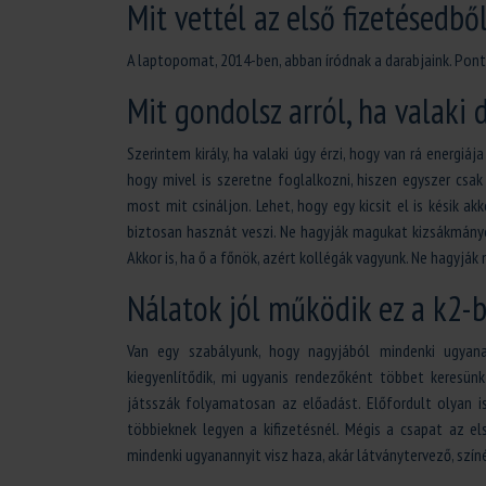
Mit vettél az első fizetésedbő
A laptopomat, 2014-ben, abban íródnak a darabjaink. Pont
Mit gondolsz arról, ha valaki
Szerintem király, ha valaki úgy érzi, hogy van rá energiáj
hogy mivel is szeretne foglalkozni, hiszen egyszer csak
most mit csináljon. Lehet, hogy egy kicsit el is késik a
biztosan hasznát veszi. Ne hagyják magukat kizsákmányoln
Akkor is, ha ő a főnök, azért kollégák vagyunk. Ne hagyják
Nálatok jól működik ez a k2-
Van egy szabályunk, hogy nagyjából mindenki ugyana
kiegyenlítődik, mi ugyanis rendezőként többet keresün
játsszák folyamatosan az előadást. Előfordult olyan is
többieknek legyen a kifizetésnél. Mégis a csapat az e
mindenki ugyanannyit visz haza, akár látványtervező, színés