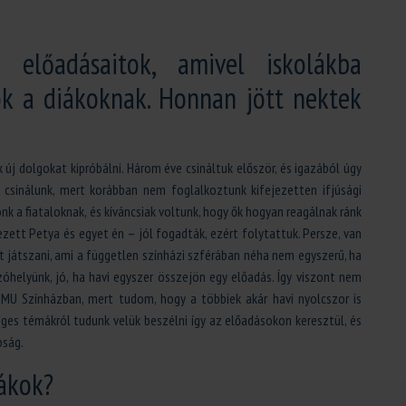
 előadásaitok, amivel iskolákba
ok a diákoknak. Honnan jött nektek
új dolgokat kipróbálni. Három éve csináltuk először, és igazából úgy
csinálunk, mert korábban nem foglalkoztunk kifejezetten ifjúsági
k a fiataloknak, és kíváncsiak voltunk, hogy ők hogyan reagálnak ránk
zett Petya és egyet én – jól fogadták, ezért folytattuk. Persze, van
t játszani, ami a független színházi szférában néha nem egyszerű, ha
zóhelyünk, jó, ha havi egyszer összejön egy előadás. Így viszont nem
MU Színházban, mert tudom, hogy a többiek akár havi nyolcszor is
eges témákról tudunk velük beszélni így az előadásokon keresztül, és
pság.
ákok?