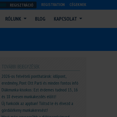
REGISTRATION
CÉGEKNEK
REGISZTRÁCIÓ
RÓLUNK
BLOG
KAPCSOLAT
TOVÁBBI BEJEGYZÉSEK
2026-os felvételi ponthatárok: időpont,
eredmény, Pont Ott Parti és minden fontos infó
Diákmunka-kisokos: Ezt érdemes tudnod 15, 16
és 18 évesen munkakezdés előtt!
Új funkciók az appban! Töltsd le és élvezd a
gördülékeny munkakeresést!
Most még egyszerűbb a diákigazolványod