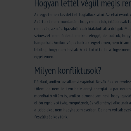
Hogyan lettél végül mégis re
Az egyetemen kezdett el foglalkoztatni. Az első évünk v
Azért azt nem mondanám, hogy rendeztük, inkább csak fel
rendezés, az írás. Igazából csak kialakultak a dolgok. 
színészet nem érdekel minket eléggé, de tudtuk, hogy 
hangunkat. Amikor végeztünk az egyetemen, nem írtam 
lelkileg, hogy nem hívtak. A k2 kötötte le a figyelmem
egyetemen.
Milyen konfliktusok?
Például, amikor az államvizsgánkat Novák Eszter rende
tőlem, de nem tettem bele annyi energiát, a partnerem
mondható vitám is, amikor elmondtam neki, hogy igazáb
eljön egy bizottság, megnéznek, és véleményt alkotnak a
a többieket nem hagyhatom cserben. De nem voltak ezek 
feszültség köztünk.