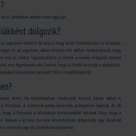
l?
 most januárban akarok venni egy újat.
 diákként dolgozik?
a az egyetem mellett. Jó arra is, hogy kicsit körbenézzen, és kitalálja,
 véget ér az egyetem, akkor hirtelen ott állhat tanácstalanul, hogy
kkor már az ember. Tapasztalatot is szerez a munka világáról, aminek
i, erre figyeljenek oda. Fontos, hogy a főnök tisztelje a dolgozóit.
 magukat kihasználni, nem kell félni a továbblépéstől.
ben?
nnyit keres. Ha kőszínházban rendezünk, hosszú távon akkor is
k a Petyával, a színészek pedig kevesebb próbapénzt kapnak, de ők
, hogy a Petyával a kőszínházi fizetésünkből tettünk félre, hogy a
lső. Nálunk a k2-ben, ha nem kőszínházban dolgozunk, egy darabnál
z, rendező vagy író. Szerintünk így korrekt.