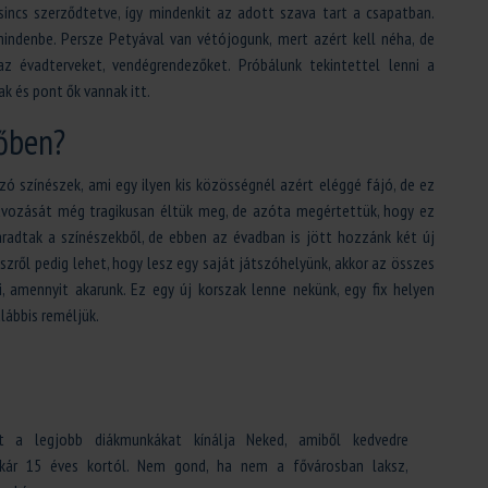
sincs szerződtetve, így mindenkit az adott szava tart a csapatban.
indenbe. Persze Petyával van vétójogunk, mert azért kell néha, de
az évadterveket, vendégrendezőket. Próbálunk tekintettel lenni a
ak és pont ők vannak itt.
vőben?
zó színészek, ami egy ilyen kis közösségnél azért eléggé fájó, de ez
ávozását még tragikusan éltük meg, de azóta megértettük, hogy ez
adtak a színészekből, de ebben az évadban is jött hozzánk két új
szről pedig lehet, hogy lesz egy saját játszóhelyünk, akkor az összes
, amennyit akarunk. Ez egy új korszak lenne nekünk, egy fix helyen
lábbis reméljük.
t a legjobb diákmunkákat kínálja Neked, amiből kedvedre
akár 15 éves kortól. Nem gond, ha nem a fővárosban laksz,