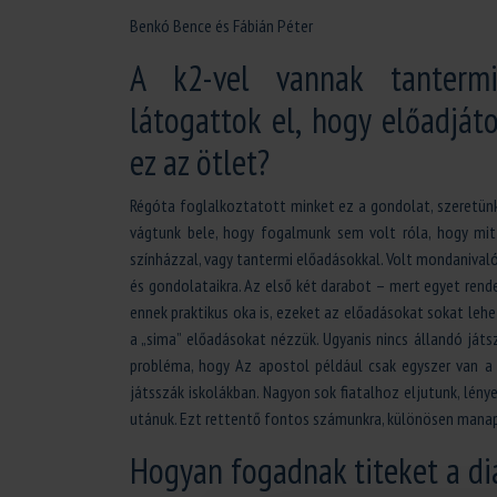
Benkó Bence és Fábián Péter
A k2-vel vannak tantermi
látogattok el, hogy előadját
ez az ötlet?
Régóta foglalkoztatott minket ez a gondolat, szeretünk 
vágtunk bele, hogy fogalmunk sem volt róla, hogy mit 
színházzal, vagy tantermi előadásokkal. Volt mondanivalón
és gondolataikra. Az első két darabot – mert egyet rende
ennek praktikus oka is, ezeket az előadásokat sokat lehe
a „sima” előadásokat nézzük. Ugyanis nincs állandó játs
probléma, hogy Az apostol például csak egyszer van a 
játsszák iskolákban. Nagyon sok fiatalhoz eljutunk, lény
utánuk. Ezt rettentő fontos számunkra, különösen mana
Hogyan fogadnak titeket a di