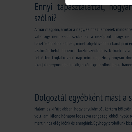
Ennyi tapasztalattal, hogya
szólni?
A mai világban, amikor a nagy, színházi emberek mindenf
valahogy nem kerül szóba az a nézőpont, hogy ne ak
lehetőségekhez képest, minél objektívabban körüljárni 
szakmán belül, hanem a közbeszédben is. Nekünk az a 
feltétlen foglalkoznak nap mint nap. Hogy hogyan dön
akarjuk megmondani nekik, miként gondolkodjanak, hanem 
Dolgoztál egyébként mást a 
Nálam ez kifújt abban, hogy anyukámtól kértem kölcsön. 
volt, ami kilenc hónapra leosztva rengeteg, ebből nyolc r
mert nincs elég időnk és energiánk, úgyhogy próbálunk kics