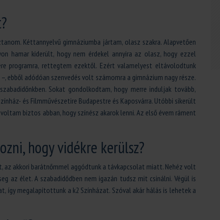
t?
sztanom. Kéttannyelvű gimnáziumba jártam, olasz szakra. Alapvetően
yon hamar kiderült, hogy nem érdekel annyira az olasz, hogy ezzel
e programra, rettegtem ezektől. Ezért valamelyest eltávolodtunk
k –, ebből adódóan szenvedés volt számomra a gimnázium nagy része.
 szabadidőnkben. Sokat gondolkodtam, hogy merre induljak tovább,
zínház- és Filmművészetire Budapestre és Kaposvárra. Utóbbi sikerült
m voltam biztos abban, hogy színész akarok lenni. Az első évem ráment
ozni, hogy vidékre kerülsz?
lt, az akkori barátnőmmel aggódtunk a távkapcsolat miatt. Nehéz volt
eg az élet. A szabadidődben nem igazán tudsz mit csinálni. Végül is
at, így megalapítottunk a k2 Színházat. Szóval akár hálás is lehetek a