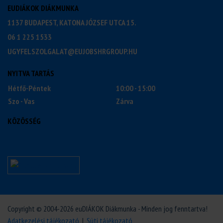
EUDIÁKOK DIÁKMUNKA
1137 BUDAPEST, KATONA JÓZSEF UTCA 15.
06 1 225 1533
UGYFELSZOLGALAT@EUJOBSHRGROUP.HU
NYITVA TARTÁS
Hétfő-Péntek
10:00 - 15:00
Szo - Vas
Zárva
KÖZÖSSÉG
Copyright © 2004-2026 euDIÁKOK Diákmunka - Minden jog fenntartva!
Adatkezelési tájékozató
|
Süti tájékozató