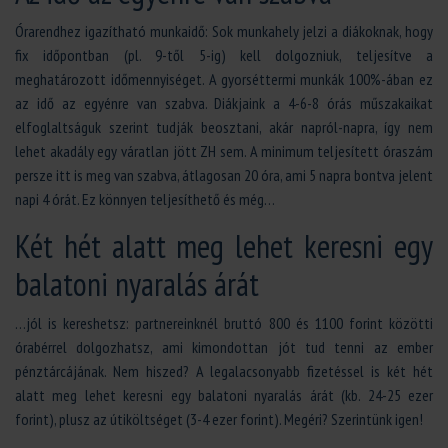
Órarendhez igazítható munkaidő: Sok munkahely jelzi a diákoknak, hogy
fix időpontban (pl. 9-től 5-ig) kell dolgozniuk, teljesítve a
meghatározott időmennyiséget. A gyorséttermi munkák 100%-ában ez
az idő az egyénre van szabva. Diákjaink a 4-6-8 órás műszakaikat
elfoglaltságuk szerint tudják beosztani, akár napról-napra, így nem
lehet akadály egy váratlan jött ZH sem. A minimum teljesített óraszám
persze itt is meg van szabva, átlagosan 20 óra, ami 5 napra bontva jelent
napi 4 órát. Ez könnyen teljesíthető és még…
Két hét alatt meg lehet keresni egy
balatoni nyaralás árát
…jól is kereshetsz: partnereinknél bruttó 800 és 1100 forint közötti
órabérrel dolgozhatsz, ami kimondottan jót tud tenni az ember
pénztárcájának. Nem hiszed? A legalacsonyabb fizetéssel is két hét
alatt meg lehet keresni egy balatoni nyaralás árát (kb. 24-25 ezer
forint), plusz az útiköltséget (3-4 ezer forint). Megéri? Szerintünk igen!