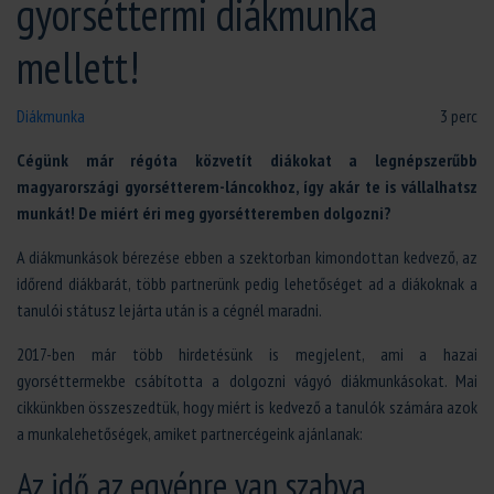
gyorséttermi diákmunka
mellett!
Diákmunka
3 perc
Cégünk már régóta közvetít diákokat a legnépszerűbb
magyarországi gyorsétterem-láncokhoz, így akár te is vállalhatsz
munkát! De miért éri meg gyorsétteremben dolgozni?
A diákmunkások bérezése ebben a szektorban kimondottan kedvező, az
időrend diákbarát, több partnerünk pedig lehetőséget ad a diákoknak a
tanulói státusz lejárta után is a cégnél maradni.
2017-ben már több hirdetésünk is megjelent, ami a hazai
gyorséttermekbe csábította a dolgozni vágyó diákmunkásokat. Mai
cikkünkben összeszedtük, hogy miért is kedvező a tanulók számára azok
a munkalehetőségek, amiket partnercégeink ajánlanak:
Az idő az egyénre van szabva