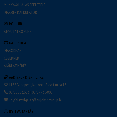
MUNKAVÁLLALÁS FELTÉTELEI
DIÁKBÉR KALKULÁTOR
RÓLUNK
BEMUTATKOZUNK
KAPCSOLAT
DIÁKOKNAK
CÉGEKNEK
AJÁNLAT KÉRÉS
euDiákok Diákmunka
1137 Budapest, Katona József utca 15.
06 1 225 1533
|
06 1 443 3800
ugyfelszolgalat@eujobshrgroup.hu
NYITVA TARTÁS