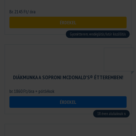
Br. 2145 Ft/ óra
ÉRDEKEL
Gyorsétterem, vendéglátás, futár kiszállítás
DIÁKMUNKA A SOPRONI MCDONALD'S® ÉTTEREMBEN!
br. 1860 Ft/óra + pótlékok
ÉRDEKEL
18 éven aluliaknak is