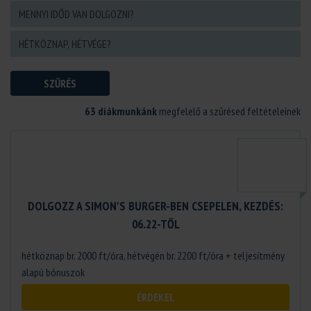
SZŰRÉS
63 diákmunkánk
megfelelő a szűrésed feltételeinek
DOLGOZZ A SIMON'S BURGER-BEN CSEPELEN, KEZDÉS:
06.22-TŐL
hétköznap br. 2000 ft/óra, hétvégén br. 2200 ft/óra + teljesítmény
alapú bónuszok
ÉRDEKEL