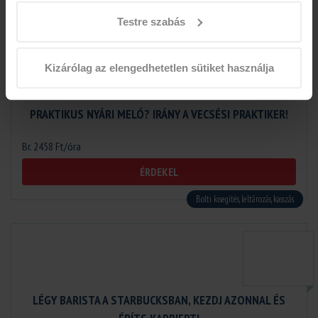
Gyorsétterem, vendéglátás, futár kiszállítás
Testre szabás
Kizárólag az elengedhetetlen sütiket használja
PRAKTIKUS NYÁRI MELÓ? IRÁNY A VECSÉSI PRAKTIKER!
Br. 2458 Ft/óra
ÉRDEKEL
Bolti kisegítés, leltározás, kasszás
LÉGY BARISTA A STARBUCKSBAN, KEZDJ AZONNAL ÉS