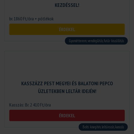
KEZDÉSSEL!
br. 1860 Ft/óra + pótlékok
ÉRDEKEL
Gyorsétterem, vendéglátás, futár kiszállítás
KASSZÁZZ PEST MEGYEI ÉS BALATONI PEPCO
ÜZLETEKBEN LELTÁR IDEJÉN!
Kasszás: Br. 2 410 Ft/óra
ÉRDEKEL
Bolti kisegítés, leltározás, kasszás