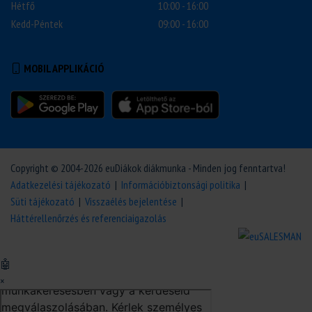
Hétfő
10:00 - 16:00
Kedd-Péntek
09:00 - 16:00
MOBIL APPLIKÁCIÓ
Copyright © 2004-2026 euDiákok diákmunka - Minden jog fenntartva!
Adatkezelési tájékozató
|
Információbiztonsági politika
|
Süti tájékozató
|
Visszaélés bejelentése
|
Háttérellenőrzés és referenciaigazolás
🤖
×