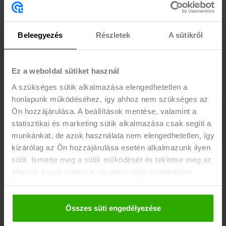
AUGUSZTUSBAN A TISZAÚJVÁROSI PEPCO CSAK RÁD
VÁR!
Beleegyezés
Részletek
A sütikről
Br. 2100 Ft/óra
ÉRDEKEL
Ez a weboldal sütiket használ
Bolti kisegítés, leltározás, kasszás
A szükséges sütik alkalmazása elengedhetetlen a
honlapunk működéséhez, így ahhoz nem szükséges az
Ön hozzájárulása. A beállítások mentése, valamint a
statisztikai és marketing sütik alkalmazása csak segíti a
munkánkat, de azok használata nem elengedhetetlen, így
kizárólag az Ön hozzájárulása esetén alkalmazunk ilyen
DOLGOZZ, FEJLŐDJ, PIZZÁZZ - JELENTKEZZ A PIZZA
sütit. Ismerje meg a sütik működését és tekintse meg az
HUTHOZ!
általunk kezelt sütiket a részletes tájékoztatónkban.
Bármikor módosíthatja vagy visszavonhatja a
Alapbér: br. 1856 Ft/óra + 30% műszakpótlék 18 óra után (2413 Ft/
hozzájárulását a weboldalunk láblécében található "Süti
óra). Ünnepnapokon dupla bér!
tájékoztató" feliratra kattintva.
Összes süti engedélyezése
ÉRDEKEL