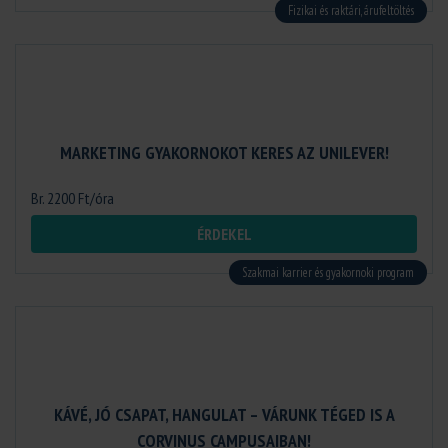
Fizikai és raktári, árufeltöltés
MARKETING GYAKORNOKOT KERES AZ UNILEVER!
Br. 2200 Ft/óra
ÉRDEKEL
Szakmai karrier és gyakornoki program
KÁVÉ, JÓ CSAPAT, HANGULAT – VÁRUNK TÉGED IS A
CORVINUS CAMPUSAIBAN!