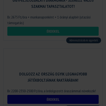
ÜGYFÉLSZOLGÁLATI DIÁKMUNKA - SZEREZZ VALÓS
SZAKMAI TAPASZTALATOT!
Br. 2675 Ft/óra + munkanaponként + 1 órányi alapbér (utazási
támogatás)
ÉRDEKEL
Adminisztrációs és ügyviteli
DOLGOZZ AZ ORSZÁG EGYIK LEGNAGYOBB
JÁTÉKBOLTJÁNAK RAKTÁRÁBAN!
Br. 2200-2350-2500 Ft/óra, a ledolgozott óraszámmal növekszik!
ÉRDEKEL