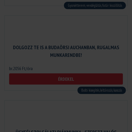
Gyorsétterem, vendéglátás, futár kiszállítás
DOLGOZZ TE IS A BUDAÖRSI AUCHANBAN, RUGALMAS
MUNKARENDBE!
br.2056 Ft/óra
ÉRDEKEL
Bolti kisegítés, leltározás, kasszás