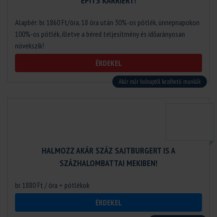
ÉPÍTS KARRIERT!
Alapbér: br. 1860 Ft/óra, 18 óra után 30%-os pótlék, ünnepnapokon
100%-os pótlék, illetve a béred teljesítmény és időarányosan
növekszik!
ÉRDEKEL
Akár már holnaptól kezdhető munkák
HALMOZZ AKÁR SZÁZ SAJTBURGERT IS A
SZÁZHALOMBATTAI MEKIBEN!
br. 1880 Ft / óra + pótlékok
ÉRDEKEL