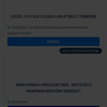
LEGYÉL TE IS BOLTI ELADÓ A PALATINUS STRANDON!
Br. 2300 Ft/óra + br 200 Ft/óra bónusz havi minimum 60 óra
teljesítés esetén
ÉRDEKEL
Légy az euDiákok csapatának tagja
NYÁRI MUNKA A VÁROSLIGETBEN - KERTÉSZETI
MUNKÁKRA KERESÜNK DIÁKOKAT!
Br 2150 Ft/óra