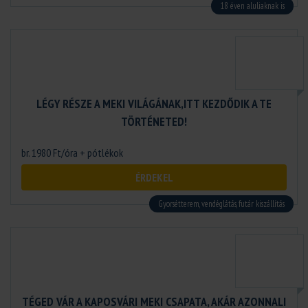
18 éven aluliaknak is
LÉGY RÉSZE A MEKI VILÁGÁNAK,ITT KEZDŐDIK A TE
TÖRTÉNETED!
br. 1980 Ft/óra + pótlékok
ÉRDEKEL
Gyorsétterem, vendéglátás, futár kiszállítás
TÉGED VÁR A KAPOSVÁRI MEKI CSAPATA, AKÁR AZONNALI