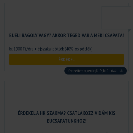
ÉJJELI BAGOLY VAGY? AKKOR TÉGED VÁR A MEKI CSAPATA!
br. 1900 Ft/óra + éjszakai pótlék (40%-os pótlék)
ÉRDEKEL
Gyorsétterem, vendéglátás, futár kiszállítás
ÉRDEKEL A HR SZAKMA? CSATLAKOZZ VIDÁM KIS
EUCSAPATUNKHOZ!