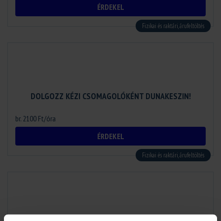
ÉRDEKEL
Fizikai és raktári, árufeltöltés
DOLGOZZ KÉZI CSOMAGOLÓKÉNT DUNAKESZIN!
br. 2100 Ft/óra
ÉRDEKEL
Fizikai és raktári, árufeltöltés