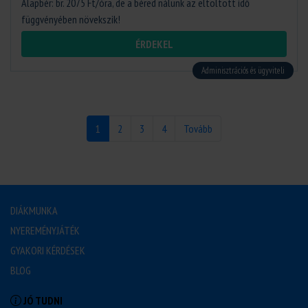
Alapbér: br. 2075 Ft/óra, de a béred nálunk az eltöltött idő
függvényében növekszik!
ÉRDEKEL
Adminisztrációs és ügyviteli
1
2
3
4
Tovább
DIÁKMUNKA
NYEREMÉNYJÁTÉK
GYAKORI KÉRDÉSEK
BLOG
JÓ TUDNI