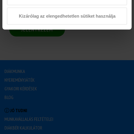
Kizárólag az elengedhetetlen sütiket használja
JELENTKEZEM
DIÁKMUNKA
NYEREMÉNYJÁTÉK
GYAKORI KÉRDÉSEK
BLOG
JÓ TUDNI
MUNKAVÁLLALÁS FELTÉTELEI
DIÁKBÉR KALKULÁTOR