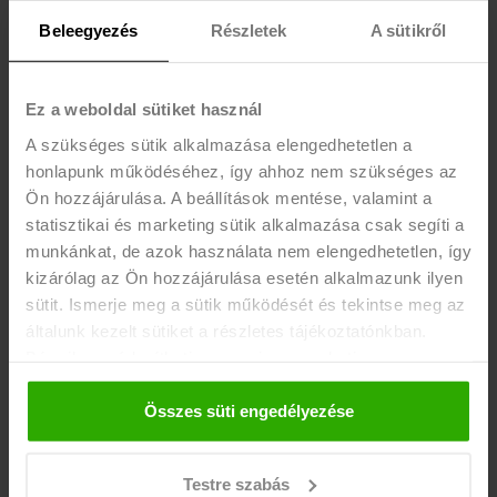
ELVÁRÁS
Beleegyezés
Részletek
A sütikről
- Nappali tagozatos aktív, vagy 25 év alatti passzív
jogviszony
Ez a weboldal sütiket használ
- 17. életév betöltése
A szükséges sütik alkalmazása elengedhetetlen a
- Pontos, precíz munkavégzés
honlapunk működéséhez, így ahhoz nem szükséges az
- Megbízhatóság
Ön hozzájárulása. A beállítások mentése, valamint a
- Elkötelezettség, lojalitás
statisztikai és marketing sütik alkalmazása csak segíti a
- Alkalmasság az önálló és csoportos munkavégzésre
munkánkat, de azok használata nem elengedhetetlen, így
- Meggyőző beszédkészség
kizárólag az Ön hozzájárulása esetén alkalmazunk ilyen
sütit. Ismerje meg a sütik működését és tekintse meg az
- Nyitottság, udvarias viselkedés
általunk kezelt sütiket a részletes tájékoztatónkban.
- Jó kiállás
Bármikor módosíthatja vagy visszavonhatja a
hozzájárulását a weboldalunk láblécében található "Süti
EGYÉB INFÓ
tájékoztató" feliratra kattintva.
Összes süti engedélyezése
- Rugalmas munkavégzés
- Órabér vagy kimagasló eredmények esetén
Testre szabás
teljesítményalapú bérezés