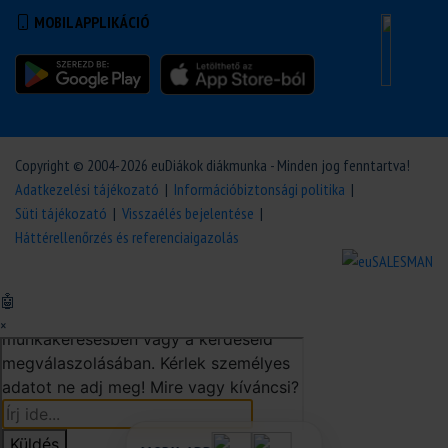
MOBIL APPLIKÁCIÓ
Copyright © 2004-2026 euDiákok diákmunka - Minden jog fenntartva!
Adatkezelési tájékozató
|
Információbiztonsági politika
|
Süti tájékozató
|
Visszaélés bejelentése
|
Háttérellenőrzés és referenciaigazolás
🤖
×