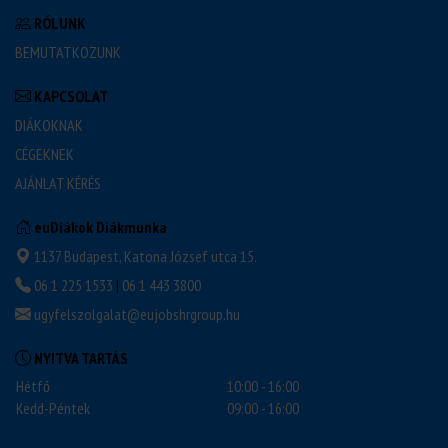
RÓLUNK
BEMUTATKOZUNK
KAPCSOLAT
DIÁKOKNAK
CÉGEKNEK
AJÁNLAT KÉRÉS
euDiákok Diákmunka
1137 Budapest, Katona József utca 15.
06 1 225 1533
|
06 1 443 3800
ugyfelszolgalat@eujobshrgroup.hu
NYITVA TARTÁS
Hétfő
10:00 - 16:00
Kedd-Péntek
09:00 - 16:00