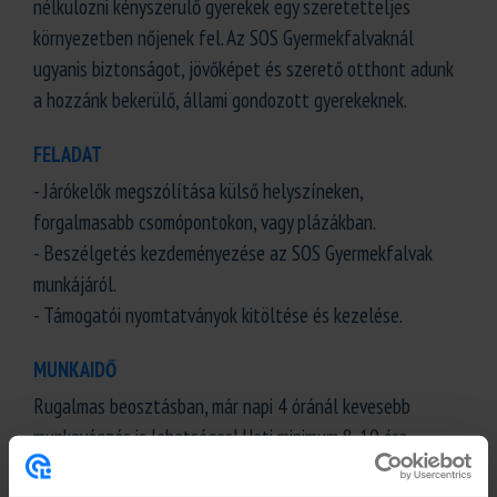
nélkülözni kényszerülő gyerekek egy szeretetteljes
környezetben nőjenek fel. Az SOS Gyermekfalvaknál
ugyanis biztonságot, jövőképet és szerető otthont adunk
a hozzánk bekerülő, állami gondozott gyerekeknek.
FELADAT
- Járókelők megszólítása külső helyszíneken,
forgalmasabb csomópontokon, vagy plázákban.
- Beszélgetés kezdeményezése az SOS Gyermekfalvak
munkájáról.
- Támogatói nyomtatványok kitöltése és kezelése.
MUNKAIDŐ
Rugalmas beosztásban, már napi 4 óránál kevesebb
munkavégzés is lehetséges! Heti minimum 8-10 óra
vállalása szükséges.