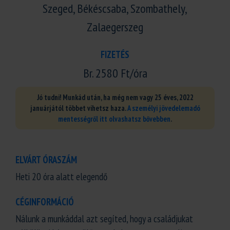
Szeged, Békéscsaba, Szombathely,
Zalaegerszeg
FIZETÉS
Br. 2580 Ft/óra
Jó tudni! Munkád után, ha még nem vagy 25 éves, 2022
januárjától többet vihetsz haza.
A személyi jövedelemadó
mentességről itt olvashatsz bővebben
.
ELVÁRT ÓRASZÁM
Heti 20 óra alatt elegendő
CÉGINFORMÁCIÓ
Nálunk a munkáddal azt segíted, hogy a családjukat