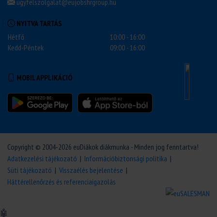
ugyfelszolgalat@eujobshrgroup.hu
NYITVA TARTÁS
Hétfő
10:00 - 16:00
Kedd-Péntek
09:00 - 16:00
MOBIL APPLIKÁCIÓ
Copyright © 2004-2026 euDiákok diákmunka - Minden jog fenntartva!
Adatkezelési tájékozató
|
Információbiztonsági politika
|
Süti tájékozató
|
Visszaélés bejelentése
|
Háttérellenőrzés és referenciaigazolás
🤖