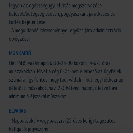
legyen az egészségügyi ellátás megszervezése
baleset/betegség esetén, poggyászkár-, járatkésés és
törlés bejelentése.
- A megoldandó káreseménnyel együtt járó adminisztráció
elvégzése.
MUNKAIDŐ
Hétfőtől vasárnapig 6:30-23:00 között, 4-6-8 órás
műszakokban. Mivel a cég 0-24-ben elérhető az ügyfelek
számára, így fontos, hogy tudj vállalni: heti egy hétköznap
délelőtti műszakot, havi 2-3 hétvégi napot, illetve havi
minimum 3 éjszakai műszakot.
ELVÁRÁS
- Nappali, aktív vagy passzív (25 éves korig) tagozatos
hallgatói jogviszony.