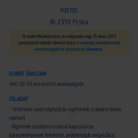
FIZETÉS
Br. 2350 Ft/óra
Jó tudni! Munkád után, ha még nem vagy 25 éves, 2022
januárjától többet vihetsz haza.
A személyi jövedelemadó
mentességről itt olvashatsz bővebben
.
ELVÁRT ÓRASZÁM
Heti 20-30 óra közötti munkavégzés
FELADAT
- Telefonos segítségnyújtás ügyfeleink számára román
nyelven.
- Ügyfelek utasbiztosítással kapcsolatos
káreseményeinek felvétele, problémájuk megoldása: