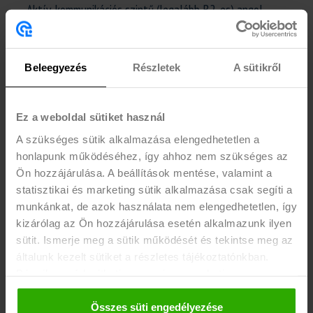
- Aktív, kommunikációs szintű (legalább B2-es) angol
nyelvtudás.
- Aktív, C1-es román nyelvtudás.
- Jó kommunikációs készség, talpraesettség,
Beleegyezés
Részletek
A sütikről
segítőkészség, ügyfél- vagy vendég-orientált hozzáállás.
- havi legalább 90-95 óra, nyáron 100-120 óra vállalása!
Ez a weboldal sütiket használ
- Előnyt jelent hasonló területen szerzett
A szükséges sütik alkalmazása elengedhetetlen a
munkatapasztalat, vagy vendéglátásban, eladói
honlapunk működéséhez, így ahhoz nem szükséges az
munkakörben elsajátított gyakorlat.
Ön hozzájárulása. A beállítások mentése, valamint a
statisztikai és marketing sütik alkalmazása csak segíti a
EGYÉB INFÓ
munkánkat, de azok használata nem elengedhetetlen, így
- Akér 50%-os otthoni munkavégzés vagy teljes távmunka!
kizárólag az Ön hozzájárulása esetén alkalmazunk ilyen
sütit. Ismerje meg a sütik működését és tekintse meg az
Teljes távmunka esetén a lakhely az irodától nem lehet
általunk kezelt sütiket a részletes tájékoztatónkban.
250 km-nél távolabb!
Bármikor módosíthatja vagy visszavonhatja a
- Rugalmas munkaidő,
hozzájárulását a weboldalunk láblécében található "Süti
- Trainingeken való részvétel,
tájékoztató" feliratra kattintva.
Összes süti engedélyezése