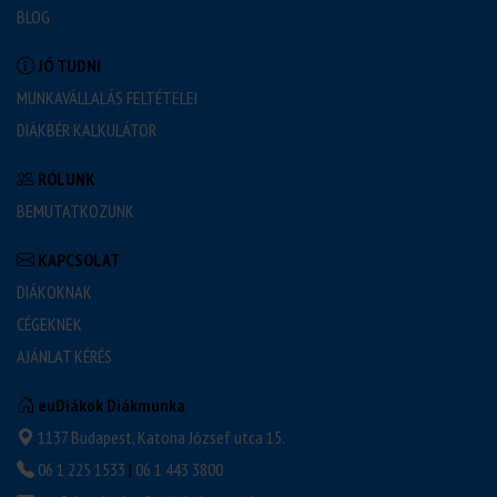
+ műszakpótlékok (+30% 18:00-06:00 között, +100%
BLOG
ünnepnapokon).
JÓ TUDNI
MUNKAVÁLLALÁS FELTÉTELEI
DIÁKBÉR KALKULÁTOR
RÓLUNK
BEMUTATKOZUNK
KAPCSOLAT
DIÁKOKNAK
CÉGEKNEK
AJÁNLAT KÉRÉS
euDiákok Diákmunka
1137 Budapest, Katona József utca 15.
06 1 225 1533
|
06 1 443 3800