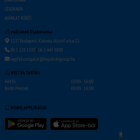
CÉGEKNEK
AJÁNLAT KÉRÉS
euDiákok Diákmunka
1137 Budapest, Katona József utca 15.
06 1 225 1533
|
06 1 443 3800
ugyfelszolgalat@eujobshrgroup.hu
NYITVA TARTÁS
Hétfő
10:00 - 16:00
Kedd-Péntek
09:00 - 16:00
MOBIL APPLIKÁCIÓ