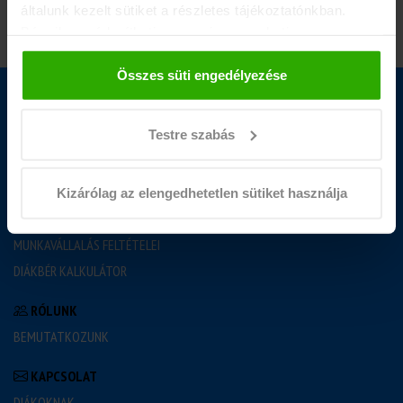
általunk kezelt sütiket a részletes tájékoztatónkban.
Bármikor módosíthatja vagy visszavonhatja a
hozzájárulását a weboldalunk láblécében található "Süti
tájékoztató" feliratra kattintva.
Összes süti engedélyezése
DIÁKMUNKA
NYEREMÉNYJÁTÉK
Testre szabás
GYAKORI KÉRDÉSEK
BLOG
Kizárólag az elengedhetetlen sütiket használja
JÓ TUDNI
MUNKAVÁLLALÁS FELTÉTELEI
DIÁKBÉR KALKULÁTOR
RÓLUNK
BEMUTATKOZUNK
KAPCSOLAT
DIÁKOKNAK