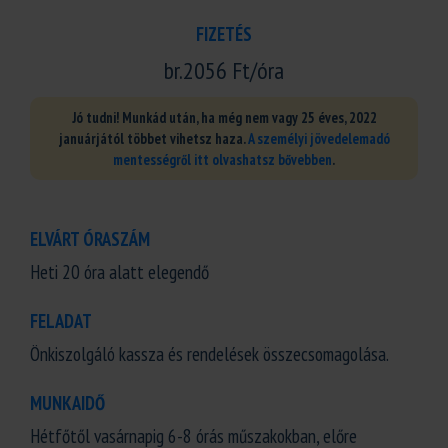
FIZETÉS
br.2056 Ft/óra
Jó tudni! Munkád után, ha még nem vagy 25 éves, 2022
januárjától többet vihetsz haza.
A személyi jövedelemadó
mentességről itt olvashatsz bővebben
.
ELVÁRT ÓRASZÁM
Heti 20 óra alatt elegendő
FELADAT
Önkiszolgáló kassza és rendelések összecsomagolása.
MUNKAIDŐ
Hétfőtől vasárnapig 6-8 órás műszakokban, előre