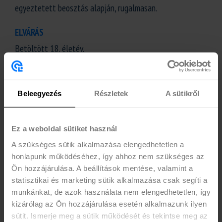
egyeztetett beosztás alapján, rugalmasan.
ELVÁRÁS
Betöltött 18. életév.
Aktív/passzív nappali hallgatói jogviszony.
Kedves, ügyfélbarát hozzáállás.
A munkához szükséges egészségügyi kiskönyv, aminek
Beleegyezés
Részletek
A sütikről
beszerzésében segítünk! ;)
EGYÉB INFÓ
Ez a weboldal sütiket használ
Ellenőrizd, hogy friss önéletrajz van-e feltöltve a
A szükséges sütik alkalmazása elengedhetetlen a
honlapunk működéséhez, így ahhoz nem szükséges az
profilodban!
Ön hozzájárulása. A beállítások mentése, valamint a
statisztikai és marketing sütik alkalmazása csak segíti a
munkánkat, de azok használata nem elengedhetetlen, így
kizárólag az Ön hozzájárulása esetén alkalmazunk ilyen
JELENTKEZEM
sütit. Ismerje meg a sütik működését és tekintse meg az