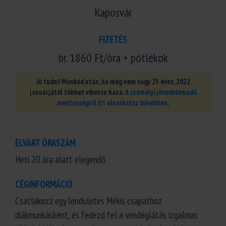
Kaposvár
FIZETÉS
br. 1860 Ft/óra + pótlékok
Jó tudni! Munkád után, ha még nem vagy 25 éves, 2022
januárjától többet vihetsz haza.
A személyi jövedelemadó
mentességről itt olvashatsz bővebben
.
ELVÁRT ÓRASZÁM
Heti 20 óra alatt elegendő
CÉGINFORMÁCIÓ
Csatlakozz egy lendületes Mekis csapathoz
diákmunkásként, és fedezd fel a vendéglátás izgalmas