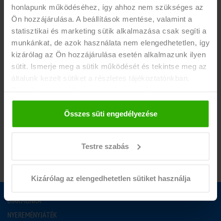
honlapunk működéséhez, így ahhoz nem szükséges az
-aktív vagy 25 év alatti PASSZÍV hallgatói jogviszony,
Ön hozzájárulása. A beállítások mentése, valamint a
-heti 16-20 óra vállalása.
statisztikai és marketing sütik alkalmazása csak segíti a
munkánkat, de azok használata nem elengedhetetlen, így
EGYÉB INFÓ
kizárólag az Ön hozzájárulása esetén alkalmazunk ilyen
Érdekel a munka? Hívd a
+36 1 44 33 800
telefonszámot
sütit. Ismerje meg a sütik működését és tekintse meg az
általunk kezelt sütiket a részletes tájékoztatónkban.
munkanapokon 09:00-19:00 között!
Bármikor módosíthatja vagy visszavonhatja a
hozzájárulását a weboldalunk láblécében található "Süti
tájékoztató" feliratra kattintva.
Összes süti engedélyezése
JELENTKEZEM
Testre szabás
Kizárólag az elengedhetetlen sütiket használja
DIÁKMUNKA
NYEREMÉNYJÁTÉK