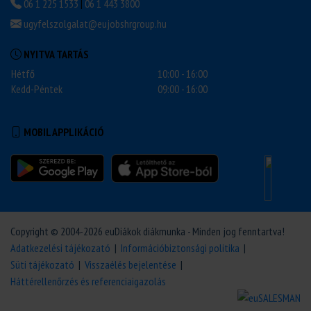
06 1 225 1533
|
06 1 443 3800
ugyfelszolgalat@eujobshrgroup.hu
NYITVA TARTÁS
Hétfő
10:00 - 16:00
Kedd-Péntek
09:00 - 16:00
MOBIL APPLIKÁCIÓ
Copyright © 2004-2026 euDiákok diákmunka - Minden jog fenntartva!
Adatkezelési tájékozató
|
Információbiztonsági politika
|
Süti tájékozató
|
Visszaélés bejelentése
|
Háttérellenőrzés és referenciaigazolás