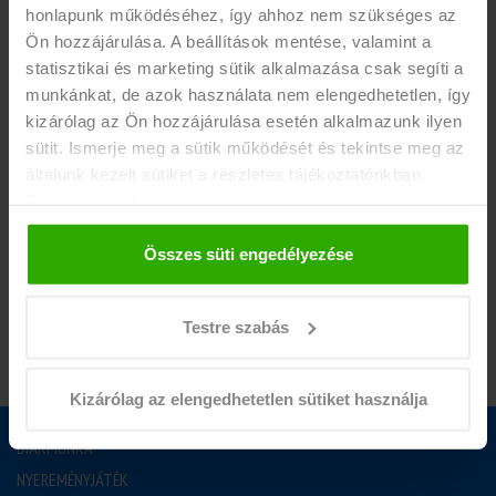
honlapunk működéséhez, így ahhoz nem szükséges az
-aktív vagy 25 év alatti PASSZÍV hallgatói jogviszony,
Ön hozzájárulása. A beállítások mentése, valamint a
-heti 16-20 óra vállalása.
statisztikai és marketing sütik alkalmazása csak segíti a
munkánkat, de azok használata nem elengedhetetlen, így
EGYÉB INFÓ
kizárólag az Ön hozzájárulása esetén alkalmazunk ilyen
Érdekel a munka? Hívd a
+36 1 44 33 800
telefonszámot
sütit. Ismerje meg a sütik működését és tekintse meg az
általunk kezelt sütiket a részletes tájékoztatónkban.
munkanapokon 09:00-19:00 között!
Bármikor módosíthatja vagy visszavonhatja a
hozzájárulását a weboldalunk láblécében található "Süti
tájékoztató" feliratra kattintva.
Összes süti engedélyezése
JELENTKEZEM
Testre szabás
Kizárólag az elengedhetetlen sütiket használja
DIÁKMUNKA
NYEREMÉNYJÁTÉK