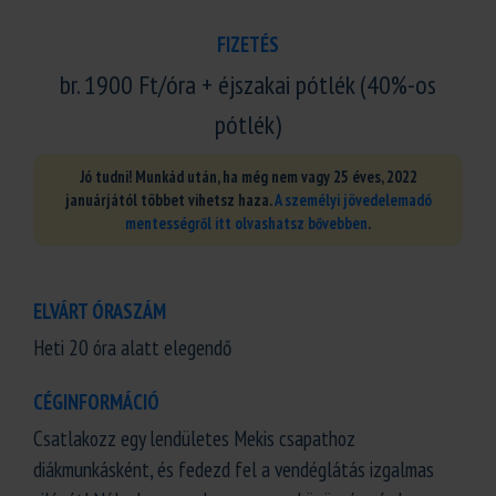
FIZETÉS
br. 1900 Ft/óra + éjszakai pótlék (40%-os
pótlék)
Jó tudni! Munkád után, ha még nem vagy 25 éves, 2022
januárjától többet vihetsz haza.
A személyi jövedelemadó
mentességről itt olvashatsz bővebben
.
ELVÁRT ÓRASZÁM
Heti 20 óra alatt elegendő
CÉGINFORMÁCIÓ
Csatlakozz egy lendületes Mekis csapathoz
diákmunkásként, és fedezd fel a vendéglátás izgalmas