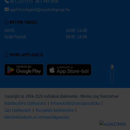
06 1 225 1533
|
06 1 443 3800
ugyfelszolgalat@eujobshrgroup.hu
NYITVA TARTÁS
Hétfő
10:00 - 16:00
Kedd-Péntek
09:00 - 16:00
MOBIL APPLIKÁCIÓ
Copyright © 2004-2026 euDiákok diákmunka - Minden jog fenntartva!
Adatkezelési tájékozató
|
Információbiztonsági politika
|
Süti tájékozató
|
Visszaélés bejelentése
|
Háttérellenőrzés és referenciaigazolás