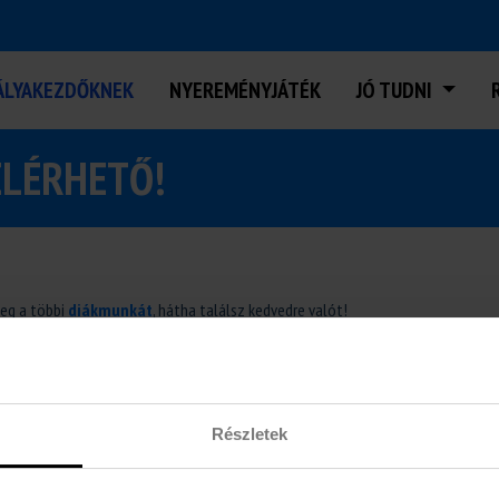
ÁLYAKEZDŐKNEK
NYEREMÉNYJÁTÉK
JÓ TUDNI
ELÉRHETŐ!
meg a többi
diákmunkát
, hátha találsz kedvedre valót!
Részletek
NK
euDiákok Diákmunka
KOZUNK
1137 Budapest, Katona József utca 