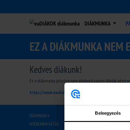
DIÁKMUNKA
P
EZ A DIÁKMUNKA NEM 
Kedves diákunk!
Ez a diákmunka jelenleg nem elérhető sajnos. Kérjük, nézd 
https://www.eudiakok.hu/diakmunka
Beleegyezés
DIÁKMUNKA
RÓLU
NYEREMÉNYJÁTÉK
BEMUTAT