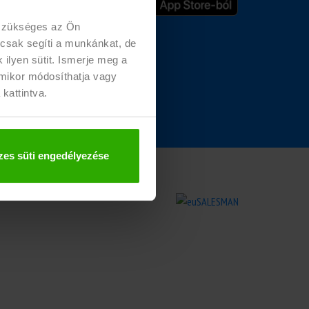
u
 szükséges az Ön
 csak segíti a munkánkat, de
ilyen sütit. Ismerje meg a
rmikor módosíthatja vagy
 kattintva.
es süti engedélyezése
zolás