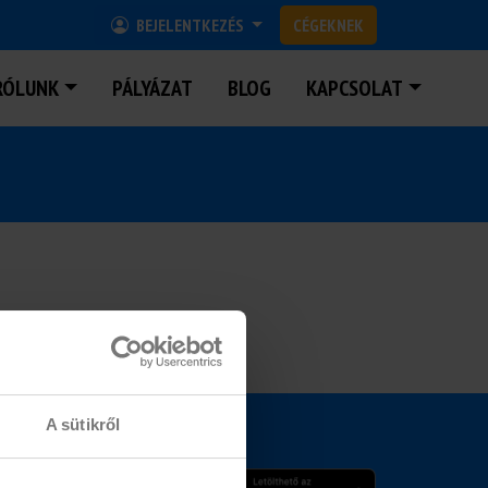
BEJELENTKEZÉS
CÉGEKNEK
RÓLUNK
PÁLYÁZAT
BLOG
KAPCSOLAT
A sütikről
MOBIL APPLIKÁCIÓ
15.