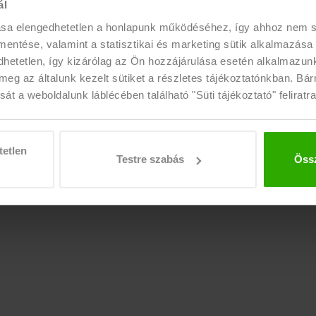
06 1 225 1533
|
06 1 443 3800
ál
OLAT
ugyfelszolgalat@eujobshrgroup.h
ása elengedhetetlen a honlapunk működéséhez, így ahhoz nem
K
 mentése, valamint a statisztikai és marketing sütik alkalmazása
NYITVA TARTÁS
etetlen, így kizárólag az Ön hozzájárulása esetén alkalmazunk 
ÉRÉS
Hétfő
10:00 - 16:00
meg az általunk kezelt sütiket a részletes tájékoztatónkban. Bá
át a weboldalunk láblécében található "Süti tájékoztató" feliratra
Kedd-Péntek
09:00 - 16:00
tetlen
Testre szabás
Össz
nntartva!
Süti tájékozató
|
Visszaélés bejelentése
|
Háttérellenőrzés és referenciaiga