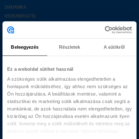
DIÁKMUNKA
NYEREMÉNYJÁTÉK
GYAKORI KÉRDÉSEK
BLOG
Beleegyezés
Részletek
A sütikről
JÓ TUDNI
MUNKAVÁLLALÁS FELTÉTELEI
DIÁKBÉR KALKULÁTOR
Ez a weboldal sütiket használ
RÓLUNK
A szükséges sütik alkalmazása elengedhetetlen a
honlapunk működéséhez, így ahhoz nem szükséges az
BEMUTATKOZUNK
Ön hozzájárulása. A beállítások mentése, valamint a
statisztikai és marketing sütik alkalmazása csak segíti a
KAPCSOLAT
munkánkat, de azok használata nem elengedhetetlen, így
DIÁKOKNAK
kizárólag az Ön hozzájárulása esetén alkalmazunk ilyen
CÉGEKNEK
sütit. Ismerje meg a sütik működését és tekintse meg az
AJÁNLAT KÉRÉS
általunk kezelt sütiket a részletes tájékoztatónkban.
Bármikor módosíthatja vagy visszavonhatja a