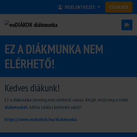
BEJELENTKEZÉS
CÉGEKNEK
EZ A DIÁKMUNKA NEM
ELÉRHETŐ!
Kedves diákunk!
Ez a diákmunka jelenleg nem elérhető sajnos. Kérjük, nézd meg a többi
diákmunkát
, hátha találsz kedvedre valót!
https://www.eudiakok.hu/diakmunka