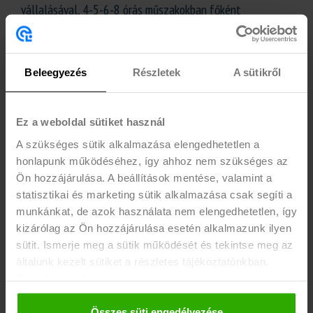
vállalásával, 4-5-6-8 órás műszakokban főként
ebédidőben illetve vacsoraidőben! <br> Betanulás után
éjszakai műszakoknál home office lehetőség.
Beleegyezés
Részletek
A sütikről
ELVÁRÁS
• Betöltött 18. életév
Ez a weboldal sütiket használ
• Nappali tagozatos hallgatói jogviszony, vagy 25 éves kor
alatt passzív
A szükséges sütik alkalmazása elengedhetetlen a
honlapunk működéséhez, így ahhoz nem szükséges az
• Középfokú angol ÉS német nyelvtudás (mindkét nyelv
Ön hozzájárulása. A beállítások mentése, valamint a
ismerete szükséges!)
statisztikai és marketing sütik alkalmazása csak segíti a
• Kiemelkedő kommunikációs képesség
munkánkat, de azok használata nem elengedhetetlen, így
• Türelmes és empatikus hozzáállás
kizárólag az Ön hozzájárulása esetén alkalmazunk ilyen
• Többségében esti és hétvégi műszakok vállalása
sütit. Ismerje meg a sütik működését és tekintse meg az
általunk kezelt sütiket a részletes tájékoztatónkban.
EGYÉB INFÓ
Bármikor módosíthatja vagy visszavonhatja a
hozzájárulását a weboldalunk láblécében található "Süti
Amit a cég kínál Neked:
tájékoztató" feliratra kattintva.
Összes süti engedélyezése