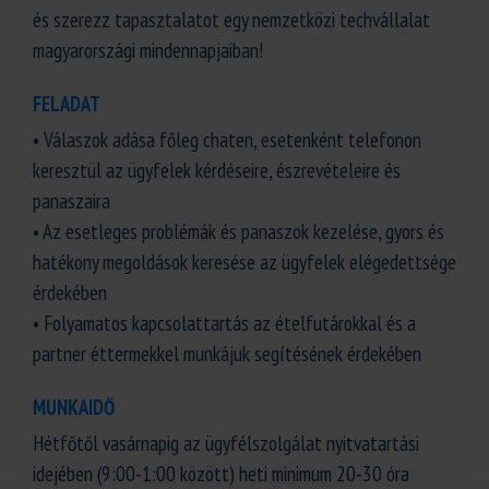
és szerezz tapasztalatot egy nemzetközi techvállalat
magyarországi mindennapjaiban!
FELADAT
• Válaszok adása főleg chaten, esetenként telefonon
keresztül az ügyfelek kérdéseire, észrevételeire és
panaszaira
• Az esetleges problémák és panaszok kezelése, gyors és
hatékony megoldások keresése az ügyfelek elégedettsége
érdekében
• Folyamatos kapcsolattartás az ételfutárokkal és a
partner éttermekkel munkájuk segítésének érdekében
MUNKAIDŐ
Hétfőtől vasárnapig az ügyfélszolgálat nyitvatartási
idejében (9:00-1:00 között) heti minimum 20-30 óra