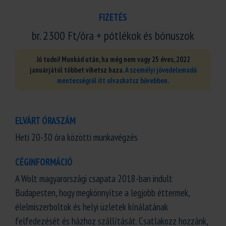
FIZETÉS
br. 2300 Ft/óra + pótlékok és bónuszok
Jó tudni! Munkád után, ha még nem vagy 25 éves, 2022
januárjától többet vihetsz haza.
A személyi jövedelemadó
mentességről itt olvashatsz bővebben
.
ELVÁRT ÓRASZÁM
Heti 20-30 óra közötti munkavégzés
CÉGINFORMÁCIÓ
A Wolt magyarországi csapata 2018-ban indult
Budapesten, hogy megkönnyítse a legjobb éttermek,
élelmiszerboltok és helyi üzletek kínálatának
felfedezését és házhoz szállítását. Csatlakozz hozzánk,