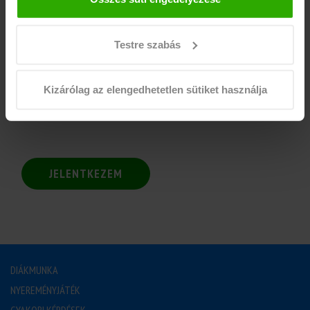
• Sulihoz igazítható rugalmas beosztás
• 15% kreditvisszatérítés minden Wolt rendelésedre
• Bónuszok és pótlékok
Testre szabás
• Mindenki számára elérhető kávé, snack és gyümölcs az
irodában
Kizárólag az elengedhetetlen sütiket használja
• Folyamatos csapatépítő programok, tréningek
JELENTKEZEM
DIÁKMUNKA
NYEREMÉNYJÁTÉK