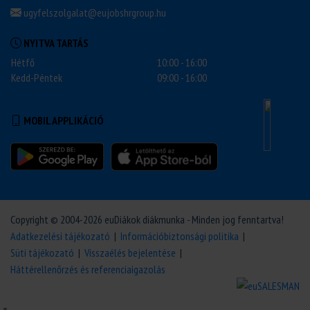
ugyfelszolgalat@eujobshrgroup.hu
NYITVA TARTÁS
Hétfő
10:00 - 16:00
Kedd-Péntek
09:00 - 16:00
MOBIL APPLIKÁCIÓ
Copyright © 2004-2026 euDiákok diákmunka - Minden jog fenntartva!
Adatkezelési tájékozató
|
Információbiztonsági politika
|
Süti tájékozató
|
Visszaélés bejelentése
|
Háttérellenőrzés és referenciaigazolás