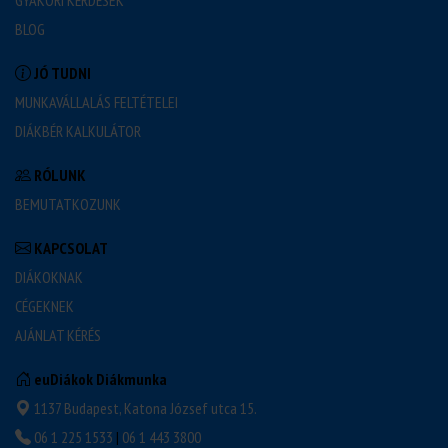
GYAKORI KÉRDÉSEK
BLOG
JÓ TUDNI
MUNKAVÁLLALÁS FELTÉTELEI
DIÁKBÉR KALKULÁTOR
RÓLUNK
BEMUTATKOZUNK
KAPCSOLAT
DIÁKOKNAK
CÉGEKNEK
AJÁNLAT KÉRÉS
euDiákok Diákmunka
1137 Budapest, Katona József utca 15.
06 1 225 1533
|
06 1 443 3800