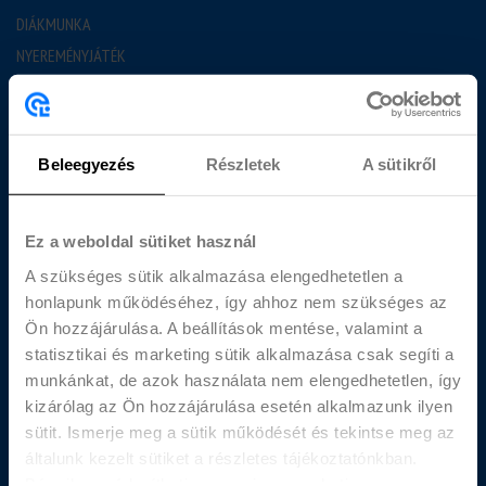
DIÁKMUNKA
NYEREMÉNYJÁTÉK
GYAKORI KÉRDÉSEK
BLOG
Beleegyezés
Részletek
A sütikről
JÓ TUDNI
MUNKAVÁLLALÁS FELTÉTELEI
DIÁKBÉR KALKULÁTOR
Ez a weboldal sütiket használ
RÓLUNK
A szükséges sütik alkalmazása elengedhetetlen a
honlapunk működéséhez, így ahhoz nem szükséges az
BEMUTATKOZUNK
Ön hozzájárulása. A beállítások mentése, valamint a
statisztikai és marketing sütik alkalmazása csak segíti a
KAPCSOLAT
munkánkat, de azok használata nem elengedhetetlen, így
DIÁKOKNAK
kizárólag az Ön hozzájárulása esetén alkalmazunk ilyen
CÉGEKNEK
sütit. Ismerje meg a sütik működését és tekintse meg az
AJÁNLAT KÉRÉS
általunk kezelt sütiket a részletes tájékoztatónkban.
Bármikor módosíthatja vagy visszavonhatja a