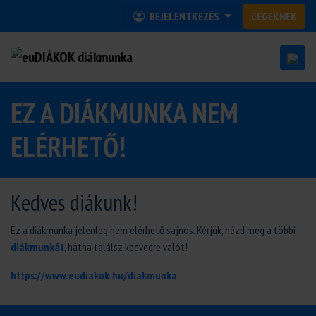
BEJELENTKEZÉS
CÉGEKNEK
EZ A DIÁKMUNKA NEM
ELÉRHETŐ!
Kedves diákunk!
Ez a diákmunka jelenleg nem elérhető sajnos. Kérjük, nézd meg a többi
diákmunkát
, hátha találsz kedvedre valót!
https://www.eudiakok.hu/diakmunka