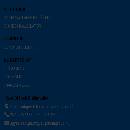
JÓ TUDNI
MUNKAVÁLLALÁS FELTÉTELEI
DIÁKBÉR KALKULÁTOR
RÓLUNK
BEMUTATKOZUNK
KAPCSOLAT
DIÁKOKNAK
CÉGEKNEK
AJÁNLAT KÉRÉS
euDiákok Diákmunka
1137 Budapest, Katona József utca 15.
06 1 225 1533
|
06 1 443 3800
ugyfelszolgalat@eujobshrgroup.hu