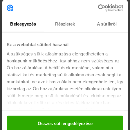
szerb/horvát/szlovén/
bosnyák/montenegrói/bolgár/macedón nyelvtudás
- az angol nyelvtudás nem feltétel, de előnyt jelent
Beleegyezés
Részletek
A sütikről
- jó kommunikációs készség, talpraesettség,
segítőkészség, ügyfél- vagy vendég-orientált hozzáállás
- előnyt jelent hasonló területen szerzett
Ez a weboldal sütiket használ
munkatapasztalat, vagy vendéglátásban, eladói
A szükséges sütik alkalmazása elengedhetetlen a
munkakörben elsajátított gyakorlat
honlapunk működéséhez, így ahhoz nem szükséges az
Ön hozzájárulása. A beállítások mentése, valamint a
EGYÉB INFÓ
statisztikai és marketing sütik alkalmazása csak segíti a
munkánkat, de azok használata nem elengedhetetlen, így
Egyéb infó:
kizárólag az Ön hozzájárulása esetén alkalmazunk ilyen
-nyári időszakban havi 100-120 óra, szeptembertől havi
sütit. Ismerje meg a sütik működését és tekintse meg az
90-95 óra
általunk kezelt sütiket a részletes tájékoztatónkban.
Szükséges vállalni:
Bármikor módosíthatja vagy visszavonhatja a
-1-2 éjszakai műszakot havonta
hozzájárulását a weboldalunk láblécében található "Süti
tájékoztató" feliratra kattintva.
Összes süti engedélyezése
-3-4 hétvégi napot havonta