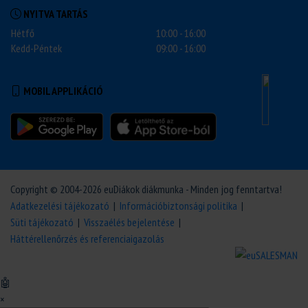
NYITVA TARTÁS
Hétfő
10:00 - 16:00
Kedd-Péntek
09:00 - 16:00
MOBIL APPLIKÁCIÓ
Copyright © 2004-2026 euDiákok diákmunka - Minden jog fenntartva!
Adatkezelési tájékozató
|
Információbiztonsági politika
|
Süti tájékozató
|
Visszaélés bejelentése
|
Háttérellenőrzés és referenciaigazolás
🤖
×