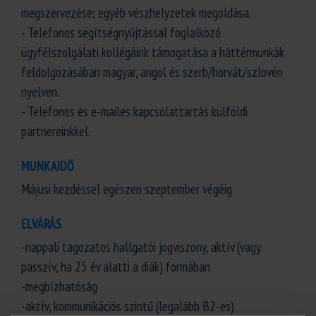
megszervezése; egyéb vészhelyzetek megoldása.
- Telefonos segítségnyújtással foglalkozó
ügyfélszolgálati kollégáink támogatása a háttérmunkák
feldolgozásában magyar, angol és szerb/horvát/szlovén
nyelven.
- Telefonos és e-mailes kapcsolattartás külföldi
partnereinkkel.
MUNKAIDŐ
Májusi kezdéssel egészen szeptember végéig
ELVÁRÁS
-nappali tagozatos hallgatói jogviszony, aktív (vagy
passzív, ha 25 év alatti a diák) formában
-megbízhatóság
-aktív, kommunikációs szintű (legalább B2-es)