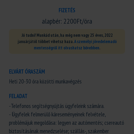
FIZETÉS
alapbér: 2200Ft/óra
Jó tudni! Munkád után, ha még nem vagy 25 éves, 2022
januárjától többet vihetsz haza.
A személyi jövedelemadó
mentességről itt olvashatsz bővebben
.
ELVÁRT ÓRASZÁM
Heti 20-30 óra közötti munkavégzés
FELADAT
-Telefonos segítségnyújtás ügyfeleink számára.
- Ügyfelek felmerülő káreseményeinek felvétele,
problémájuk megoldása: legyen az autómentés; csereautó
biztosításának menedzselése; szállás-, szakember