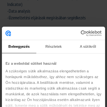
Indicator)
-Data analysis
-Üzemeltetési eljárások megírásában segédkezés
MUNKAIDŐ
Hétköznap (hétfőtől-péntekig) 8:00 és 16:40 között,
minimum 2 teljes nap vállalásával
Beleegyezés
Részletek
A sütikről
ELVÁRÁS
- Betöltött 18. életév
Ez a weboldal sütiket használ
- Aktív nappalis vagy passzív (25 év alatt) jogviszony
A szükséges sütik alkalmazása elengedhetetlen a
- Utolsó év teljesítése BA vagy MSC mechatronikai
honlapunk működéséhez, így ahhoz nem szükséges az
Ön hozzájárulása. A beállítások mentése, valamint a
mérnök/villamosmérnök képzésen
statisztikai és marketing sütik alkalmazása csak segíti a
- Jó tanulmányi átlag
munkánkat, de azok használata nem elengedhetetlen, így
- Minimum középfokú (B2) angol nyelvtudás
kizárólag az Ön hozzájárulása esetén alkalmazunk ilyen
- Microsoft Office programok ismerete (Excel, Power Point)
sütit. Ismerje meg a sütik működését és tekintse meg az