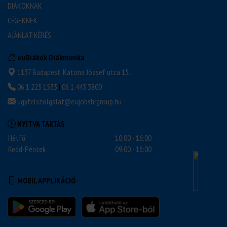
DIÁKOKNAK
CÉGEKNEK
AJÁNLAT KÉRÉS
euDiákok Diákmunka
1137 Budapest, Katona József utca 15.
06 1 225 1533
|
06 1 443 3800
ugyfelszolgalat@eujobshrgroup.hu
NYITVA TARTÁS
Hétfő
10:00 - 16:00
Kedd-Péntek
09:00 - 16:00
MOBIL APPLIKÁCIÓ