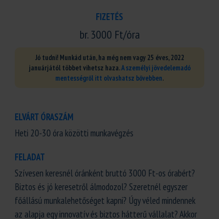
FIZETÉS
br. 3000 Ft/óra
Jó tudni! Munkád után, ha még nem vagy 25 éves, 2022
januárjától többet vihetsz haza.
A személyi jövedelemadó
mentességről itt olvashatsz bővebben
.
ELVÁRT ÓRASZÁM
Heti 20-30 óra közötti munkavégzés
FELADAT
Szívesen keresnél óránként bruttó 3000 Ft-os órabért?
Biztos és jó keresetről álmodozol? Szeretnél egyszer
főállású munkalehetőséget kapni? Úgy véled mindennek
az alapja egy innovatív és biztos hátterű vállalat? Akkor