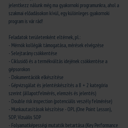
jelentkezz nálunk még ma gyakornoki programunkra, ahol a
szakmai előadásokon kívül, egy különleges gyakornoki
program is vár rád!
Feladatok területenként eltérnek, pl.:
- Mérnök kollégák támogatása, mérések elvégzése
- Selejtarány csökkentése
- Ciklusidő és a termékváltás idejének csökkentése a
gépsorokon
- Dokumentációk elkészítése
- Gépvizsgálat és jelentéskészítés a 8 + 2 kategória
szerint (állapotfelmérés, elemzés és jelentés)
- Double risk inspection (potenciális veszély felmérése)
- Munkautasítások készítése - OPL (One Point Lesson),
SOP, Vizuális SOP
- Folyamatképességi mutatók betartása (Key Performance