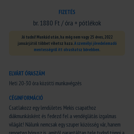
FIZETÉS
br. 1880 Ft / óra + pótlékok
Jó tudni! Munkád után, ha még nem vagy 25 éves, 2022
januárjától többet vihetsz haza.
A személyi jövedelemadó
mentességről itt olvashatsz bővebben
.
ELVÁRT ÓRASZÁM
Heti 20-30 óra közötti munkavégzés
CÉGINFORMÁCIÓ
Csatlakozz egy lendületes Mekis csapathoz
diákmunkásként és fedezd fel a vendéglátás izgalmas
világát! Nálunk nemcsak egy szuper közösség vár, hanem
rengeteg bónusz is, amitől garantáltan tele tudod tömni a