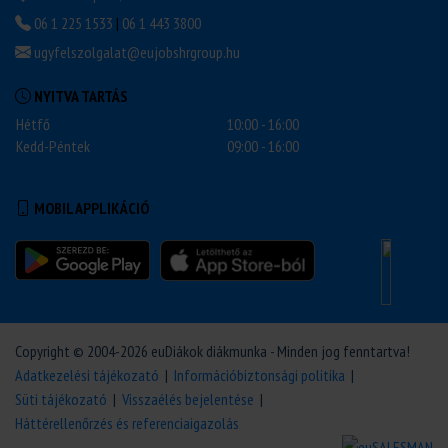
06 1 225 1533
|
06 1 443 3800
ugyfelszolgalat@eujobshrgroup.hu
NYITVA TARTÁS
Hétfő
10:00 - 16:00
Kedd-Péntek
09:00 - 16:00
MOBIL APPLIKÁCIÓ
Copyright © 2004-2026 euDiákok diákmunka - Minden jog fenntartva!
Adatkezelési tájékozató
|
Információbiztonsági politika
|
Süti tájékozató
|
Visszaélés bejelentése
|
Háttérellenőrzés és referenciaigazolás