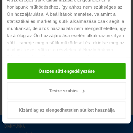
-aktív vagy 25 év alatt passzív hallgatói jogviszony
honlapunk működéséhez, így ahhoz nem szükséges az
(érvényes diákigazolvány)
Ön hozzájárulása. A beállítások mentése, valamint a
-heti 20-25 óra vállalása
statisztikai és marketing sütik alkalmazása csak segíti a
munkánkat, de azok használata nem elengedhetetlen, így
kizárólag az Ön hozzájárulása esetén alkalmazunk ilyen
EGYÉB INFÓ
sütit. Ismerje meg a sütik működését és tekintse meg az
Érdekel a munka? Hívd a
+36 1 33 800
telefonszámot
általunk kezelt sütiket a részletes tájékoztatónkban.
munkanapokon 9:00-19:00 között!
Bármikor módosíthatja vagy visszavonhatja a
hozzájárulását a weboldalunk láblécében található "Süti
tájékoztató" feliratra kattintva.
Összes süti engedélyezése
JELENTKEZEM
Testre szabás
Kizárólag az elengedhetetlen sütiket használja
DIÁKMUNKA