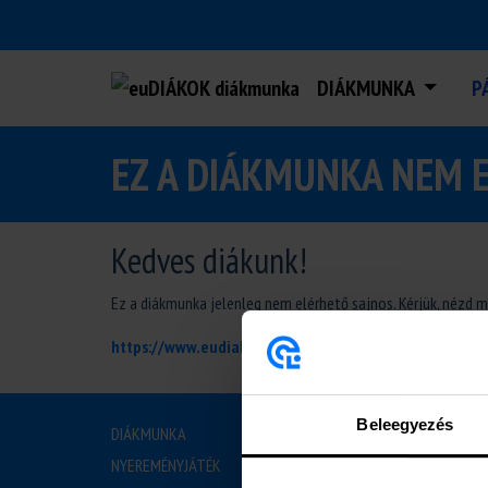
DIÁKMUNKA
P
EZ A DIÁKMUNKA NEM 
Kedves diákunk!
Ez a diákmunka jelenleg nem elérhető sajnos. Kérjük, nézd 
https://www.eudiakok.hu/diakmunka
Beleegyezés
DIÁKMUNKA
RÓLU
NYEREMÉNYJÁTÉK
BEMUTAT