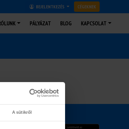
BEJELENTKEZÉS
CÉGEKNEK
RÓLUNK
PÁLYÁZAT
BLOG
KAPCSOLAT
A sütikről
MOBIL APPLIKÁCIÓ
15.