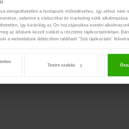
06 1 225 1533
|
06 1 443 3800
ál
OLAT
ugyfelszolgalat@eujobshrgroup.h
ása elengedhetetlen a honlapunk működéséhez, így ahhoz nem
K
 mentése, valamint a statisztikai és marketing sütik alkalmazása
NYITVA TARTÁS
etetlen, így kizárólag az Ön hozzájárulása esetén alkalmazunk 
ÉRÉS
Hétfő
10:00 - 16:00
meg az általunk kezelt sütiket a részletes tájékoztatónkban. Bá
át a weboldalunk láblécében található "Süti tájékoztató" feliratra
Kedd-Péntek
09:00 - 16:00
tetlen
Testre szabás
Össz
nntartva!
Süti tájékozató
|
Visszaélés bejelentése
|
Háttérellenőrzés és referenciaiga