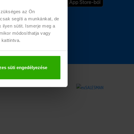
u
 szükséges az Ön
 csak segíti a munkánkat, de
ilyen sütit. Ismerje meg a
rmikor módosíthatja vagy
 kattintva.
es süti engedélyezése
zolás