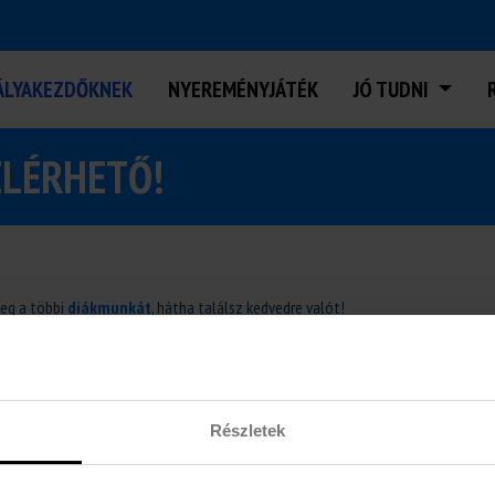
ÁLYAKEZDŐKNEK
NYEREMÉNYJÁTÉK
JÓ TUDNI
ELÉRHETŐ!
meg a többi
diákmunkát
, hátha találsz kedvedre valót!
Részletek
NK
euDiákok Diákmunka
KOZUNK
1137 Budapest, Katona József utca 