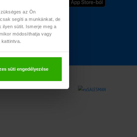
u
 szükséges az Ön
 csak segíti a munkánkat, de
ilyen sütit. Ismerje meg a
rmikor módosíthatja vagy
 kattintva.
es süti engedélyezése
zolás