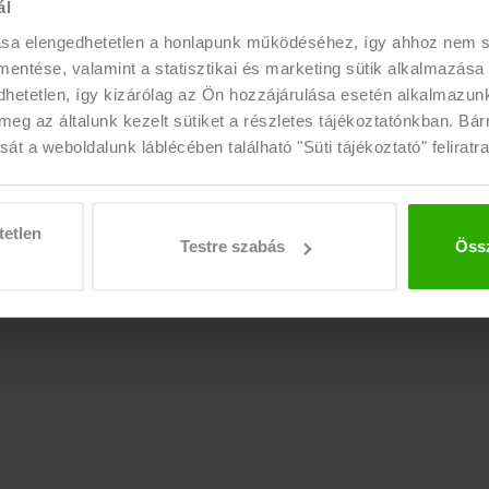
06 1 225 1533
|
06 1 443 3800
ál
OLAT
ugyfelszolgalat@eujobshrgroup.h
ása elengedhetetlen a honlapunk működéséhez, így ahhoz nem
K
 mentése, valamint a statisztikai és marketing sütik alkalmazása
NYITVA TARTÁS
etetlen, így kizárólag az Ön hozzájárulása esetén alkalmazunk 
ÉRÉS
Hétfő
10:00 - 16:00
meg az általunk kezelt sütiket a részletes tájékoztatónkban. Bá
át a weboldalunk láblécében található "Süti tájékoztató" feliratra
Kedd-Péntek
09:00 - 16:00
tetlen
Testre szabás
Össz
nntartva!
Süti tájékozató
|
Visszaélés bejelentése
|
Háttérellenőrzés és referenciaiga