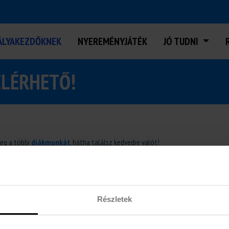
ÁLYAKEZDŐKNEK
NYEREMÉNYJÁTÉK
JÓ TUDNI
ELÉRHETŐ!
meg a többi
diákmunkát
, hátha találsz kedvedre valót!
Részletek
NK
euDiákok Diákmunka
KOZUNK
1137 Budapest, Katona József utca 