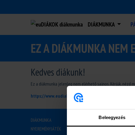
DIÁKMUNKA
P
EZ A DIÁKMUNKA NEM 
Kedves diákunk!
Ez a diákmunka jelenleg nem elérhető sajnos. Kérjük, nézd 
https://www.eudiakok.hu/diakmunka
Beleegyezés
DIÁKMUNKA
RÓLU
NYEREMÉNYJÁTÉK
BEMUTAT