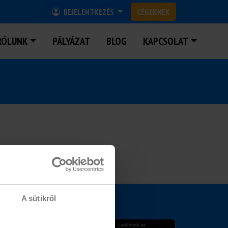
BEJELENTKEZÉS
CÉGEKNEK
RÓLUNK
PÁLYÁZAT
BLOG
KAPCSOLAT
A sütikről
MOBIL APPLIKÁCIÓ
15.