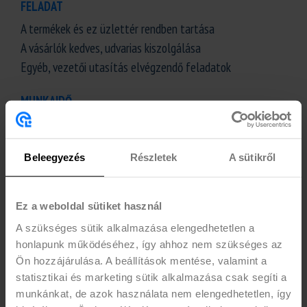
FELADAT
A termékek és ez üzlettér rendben tartása
A vásárlók kedves, udvarias kiszolgálása
Egyéb, vezetői utasítás elvégzendő feladatok
MUNKAIDŐ
Hétfőtől vasárnapig előre egyeztetett beosztásban, heti
min. 15-20 óra vállalásával
Beleegyezés
Részletek
A sütikről
ELVÁRÁS
Betöltött 18. életév
Ez a weboldal sütiket használ
Aktív, nappali tagozatos, vagy 25 év alatti passzív
A szükséges sütik alkalmazása elengedhetetlen a
jogviszony
honlapunk működéséhez, így ahhoz nem szükséges az
Pontos, precíz munkavégzés
Ön hozzájárulása. A beállítások mentése, valamint a
Udvarias, segítőkész attitűd
statisztikai és marketing sütik alkalmazása csak segíti a
munkánkat, de azok használata nem elengedhetetlen, így