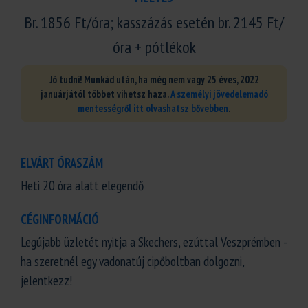
Br. 1856 Ft/óra; kasszázás esetén br. 2145 Ft/
óra + pótlékok
Jó tudni! Munkád után, ha még nem vagy 25 éves, 2022
januárjától többet vihetsz haza.
A személyi jövedelemadó
mentességről itt olvashatsz bővebben
.
ELVÁRT ÓRASZÁM
Heti 20 óra alatt elegendő
CÉGINFORMÁCIÓ
Legújabb üzletét nyitja a Skechers, ezúttal Veszprémben -
ha szeretnél egy vadonatúj cipőboltban dolgozni,
jelentkezz!