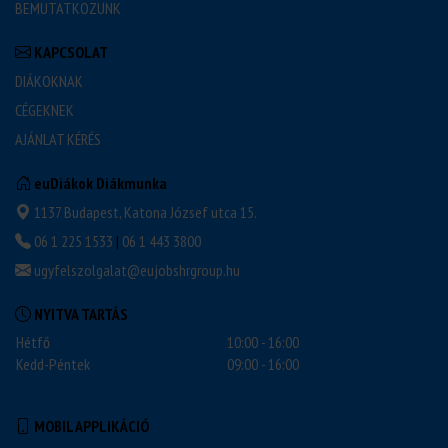
BEMUTATKOZUNK
KAPCSOLAT
DIÁKOKNAK
CÉGEKNEK
AJÁNLAT KÉRÉS
euDiákok Diákmunka
1137 Budapest, Katona József utca 15.
06 1 225 1533
|
06 1 443 3800
ugyfelszolgalat@eujobshrgroup.hu
NYITVA TARTÁS
Hétfő
10:00 - 16:00
Kedd-Péntek
09:00 - 16:00
MOBIL APPLIKÁCIÓ