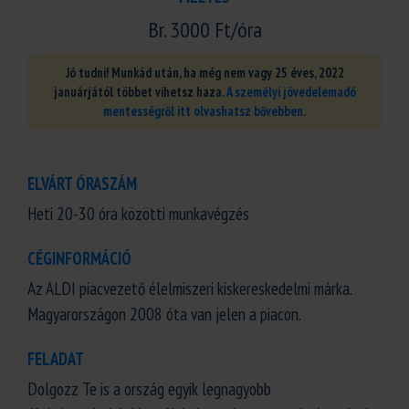
Br. 3000 Ft/óra
Jó tudni! Munkád után, ha még nem vagy 25 éves, 2022
januárjától többet vihetsz haza.
A személyi jövedelemadó
mentességről itt olvashatsz bővebben
.
ELVÁRT ÓRASZÁM
Heti 20-30 óra közötti munkavégzés
CÉGINFORMÁCIÓ
Az ALDI piacvezető élelmiszeri kiskereskedelmi márka.
Magyarországon 2008 óta van jelen a piacon.
FELADAT
Dolgozz Te is a ország egyik legnagyobb