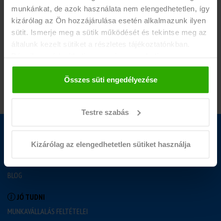
munkánkat, de azok használata nem elengedhetetlen, így
segíteni a beszerzésben)
kizárólag az Ön hozzájárulása esetén alkalmazunk ilyen
sütit. Ismerje meg a sütik működését és tekintse meg az
általunk kezelt sütiket a részletes tájékoztatónkban.
Bármikor módosíthatja vagy visszavonhatja a
JELENTKEZEM
hozzájárulását a weboldalunk láblécében található "Süti
tájékoztató" feliratra kattintva.
Összes süti engedélyezése
Testre szabás
DIÁKMUNKA
Kizárólag az elengedhetetlen sütiket használja
NYEREMÉNYJÁTÉK
GYAKORI KÉRDÉSEK
BLOG
JÓ TUDNI
MUNKAVÁLLALÁS FELTÉTELEI