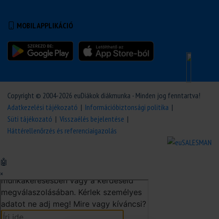
MOBIL APPLIKÁCIÓ
Copyright © 2004-2026 euDiákok diákmunka - Minden jog fenntartva!
Adatkezelési tájékozató
|
Információbiztonsági politika
|
Süti tájékozató
|
Visszaélés bejelentése
|
Háttérellenőrzés és referenciaigazolás
🤖
×