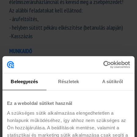
élelmiszeráruházláncnál és keresd meg a zsebpénzedet!
Az alábbi feladatokat kell ellátnod:
- árufeltöltés,
- helyben sütött pékáru elkészítése (betanulás alapján)
-Kasszázás
MUNKAIDŐ
Minimum 8 órás műszakokban számítanának rád a bolt
nyitvatartási idejében!
Beleegyezés
Részletek
A sütikről
ELVÁRÁS
-18. életév betöltése, aktív vagy passzív(25 éves korig)
nappali tagozatos hallgatói jogviszony, kereskedelmi
Ez a weboldal sütiket használ
végzettség vagy tapasztalat előny.
A szükséges sütik alkalmazása elengedhetetlen a
honlapunk működéséhez, így ahhoz nem szükséges az
EGYÉB INFÓ
Ön hozzájárulása. A beállítások mentése, valamint a
statisztikai és marketing sütik alkalmazása csak segíti a
-Egészségügyi kiskönyv megléte szükséges (tudunk