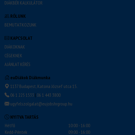
DIÁKBÉR KALKULÁTOR
RÓLUNK
BEMUTATKOZUNK
KAPCSOLAT
DIÁKOKNAK
CÉGEKNEK
AJÁNLAT KÉRÉS
euDiákok Diákmunka
1137 Budapest, Katona József utca 15.
06 1 225 1533
|
06 1 443 3800
ugyfelszolgalat@eujobshrgroup.hu
NYITVA TARTÁS
Hétfő
10:00 - 16:00
Kedd-Péntek
09:00 - 16:00