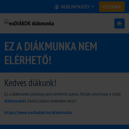
BEJELENTKEZÉS
CÉGEKNEK
EZ A DIÁKMUNKA NEM
ELÉRHETŐ!
Kedves diákunk!
Ez a diákmunka jelenleg nem elérhető sajnos. Kérjük, nézd meg a többi
diákmunkát
, hátha találsz kedvedre valót!
https://www.eudiakok.hu/diakmunka