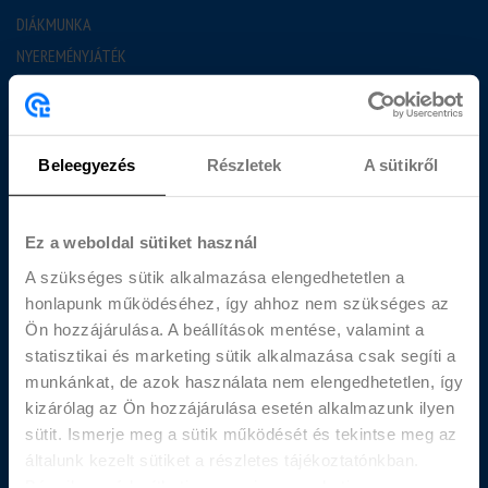
DIÁKMUNKA
NYEREMÉNYJÁTÉK
GYAKORI KÉRDÉSEK
BLOG
Beleegyezés
Részletek
A sütikről
JÓ TUDNI
MUNKAVÁLLALÁS FELTÉTELEI
DIÁKBÉR KALKULÁTOR
Ez a weboldal sütiket használ
RÓLUNK
A szükséges sütik alkalmazása elengedhetetlen a
honlapunk működéséhez, így ahhoz nem szükséges az
BEMUTATKOZUNK
Ön hozzájárulása. A beállítások mentése, valamint a
statisztikai és marketing sütik alkalmazása csak segíti a
KAPCSOLAT
munkánkat, de azok használata nem elengedhetetlen, így
DIÁKOKNAK
kizárólag az Ön hozzájárulása esetén alkalmazunk ilyen
CÉGEKNEK
sütit. Ismerje meg a sütik működését és tekintse meg az
AJÁNLAT KÉRÉS
általunk kezelt sütiket a részletes tájékoztatónkban.
Bármikor módosíthatja vagy visszavonhatja a