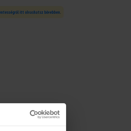
ntességről itt olvashatsz bővebben
.
FIZETÉS
Br 2200 Ft/óra
MUNKAVÉGZÉS HELYE
Budapest, XIII. kerület
KATEGÓRIA