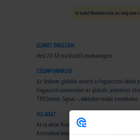
Jó tudni! Munkád után, ha még nem v
ELVÁRT ÓRASZÁM
Heti 20-30 óra közötti munkavégzés
CÉGINFORMÁCIÓ
Az Unilever globális vezető a fogyasztási cikkek 
fogyasztói ismereteket és globális jelenlétet ötvö
TRESemmé, Signal –, miközben kiváló termékeket
FELADAT
Az új ukrán Kozmetikai rendelet követelményeine
A termékek bejelentése