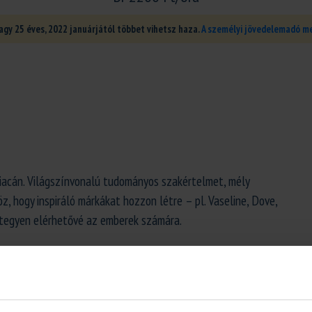
agy 25 éves, 2022 januárjától többet vihetsz haza.
A személyi jövedelemadó me
piacán. Világszínvonalú tudományos szakértelmet, mély
z, hogy inspiráló márkákat hozzon létre – pl. Vaseline, Dove,
 tegyen elérhetővé az emberek számára.
k megismerése