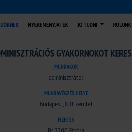
ZDŐKNEK
NYEREMÉNYJÁTÉK
JÓ TUDNI
RÓLUNK
MINISZTRÁCIÓS GYAKORNOKOT KERES
MUNKAKÖR
adminisztrátor
MUNKAVÉGZÉS HELYE
Budapest, XIII. kerület
FIZETÉS
Br 2200 Ft/óra