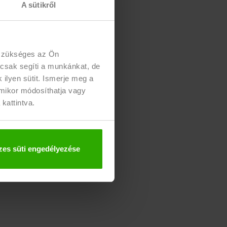
A sütikről
Adminisztrációs és ügyviteli
 szükséges az Ön
 csak segíti a munkánkat, de
ilyen sütit. Ismerje meg a
rmikor módosíthatja vagy
 kattintva.
es süti engedélyezése