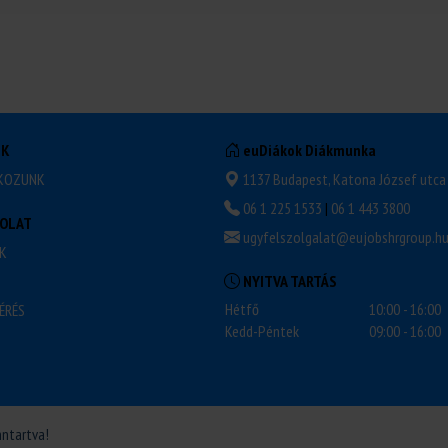
NK
euDiákok Diákmunka
KOZUNK
1137 Budapest, Katona József utca 
06 1 225 1533
|
06 1 443 3800
OLAT
ugyfelszolgalat@eujobshrgroup.h
K
NYITVA TARTÁS
Hétfő
10:00 - 16:00
ÉRÉS
Kedd-Péntek
09:00 - 16:00
nntartva!