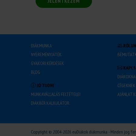
JELENTKEZEM
DIÁKMUNKA
RÓLU
NYEREMÉNYJÁTÉK
BEMUTAT
GYAKORI KÉRDÉSEK
KAPCS
BLOG
DIÁKOKNA
JÓ TUDNI
CÉGEKNEK
MUNKAVÁLLALÁS FELTÉTELEI
AJÁNLAT K
DIÁKBÉR KALKULÁTOR
Copyright © 2004-2026 euDiákok diákmunka - Minden jog fe