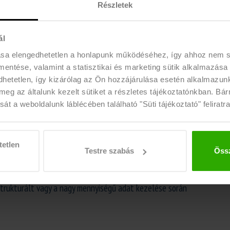
Részletek
z)feladatok, mint pl. temékjelölés ellenőrzése,
ál
eírásokpontos rögzítése, frissítése a belső rendszerekben
ása elengedhetetlen a honlapunk működéséhez, így ahhoz nem
ációs folyamatok gördülékenysége érdekében
 mentése, valamint a statisztikai és marketing sütik alkalmazása
etetlen, így kizárólag az Ön hozzájárulása esetén alkalmazunk 
meg az általunk kezelt sütiket a részletes tájékoztatónkban. Bá
át a weboldalunk láblécében található "Süti tájékoztató" feliratra
yár végéig tart
tetlen
Testre szabás
Össz
l rendelkezel
 a napi feladatok és az adminisztráció ukrán nyelven zajlik
strukturált vagy a nagy mennyiségű adat kezelése során